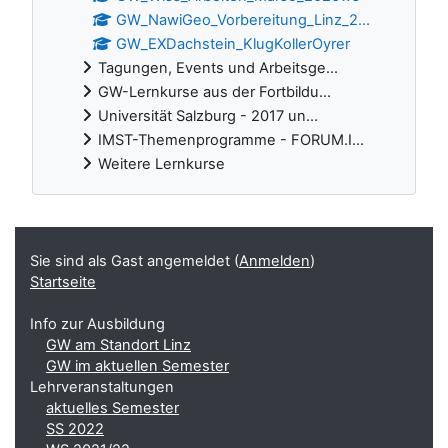
GW_NawiGeo_Vorbereitung_Linz_2...
GW_EXDachstein_KlugKollerOyrer
Tagungen, Events und Arbeitsge...
GW-Lernkurse aus der Fortbildu...
Universität Salzburg - 2017 un...
IMST-Themenprogramme - FORUM.I...
Weitere Lernkurse
Ergänzungsblöcke
Sie sind als Gast angemeldet (
Anmelden
)
Startseite
Info zur Ausbildung
GW am Standort Linz
GW im aktuellen Semester
Lehrveranstaltungen
aktuelles Semester
SS 2022