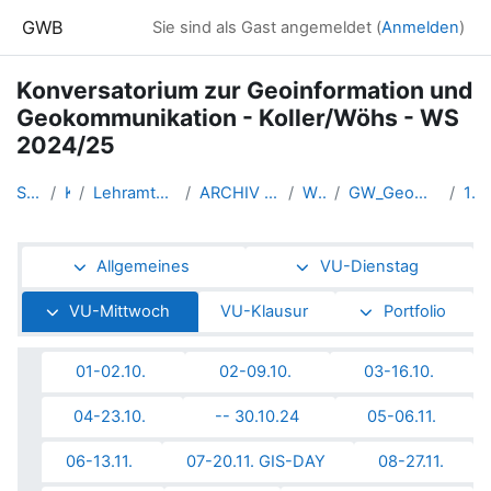
Zum Hauptinhalt
GWB
Sie sind als Gast angemeldet (
Anmelden
)
Konversatorium zur Geoinformation und
Geokommunikation - Koller/Wöhs - WS
2024/25
Startseite
Kurse
Lehramtsausbildung GW im Clust...
ARCHIV - Lehrveranstaltungen a...
WS 2024/25
GW_Geomedien_KOGeoinformation_...
14-22.1.
Abschnittsübersicht
Allgemeines
VU-Dienstag
VU-Mittwoch
VU-Klausur
Portfolio
01-02.10.
02-09.10.
03-16.10.
04-23.10.
-- 30.10.24
05-06.11.
06-13.11.
07-20.11. GIS-DAY
08-27.11.