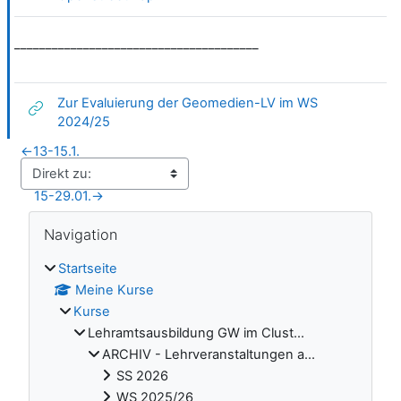
_______________________________________
Zur Evaluierung der Geomedien-LV im WS
Link/URL
2024/25
←
13-15.1.
15-29.01.
→
Blöcke
Navigation überspringen
Navigation
Startseite
Meine Kurse
Kurse
Lehramtsausbildung GW im Clust...
ARCHIV - Lehrveranstaltungen a...
SS 2026
WS 2025/26