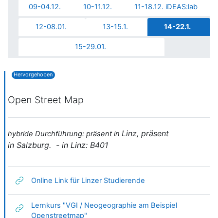
09-04.12.
10-11.12.
11-18.12. iDEAS:lab
12-08.01.
13-15.1.
14-22.1.
15-29.01.
Hervorgehoben
Open Street Map
Linz,
präsent
hybride Durchführung: präsent in
in
Salzburg. - in Linz: B401
Link/URL
Online Link für Linzer Studierende
Lernkurs "VGI / Neogeographie am Beispiel
Link/URL
Openstreetmap"