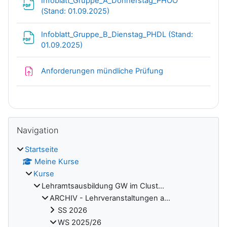
Infoblatt_Gruppe_A_Donnerstag_PHOÖ
Datei
(Stand: 01.09.2025)
Infoblatt_Gruppe_B_Dienstag_PHDL (Stand:
Datei
01.09.2025)
Aufgabe
Anforderungen mündliche Prüfung
Blöcke
Navigation überspringen
Navigation
Startseite
Meine Kurse
Kurse
Lehramtsausbildung GW im Clust...
ARCHIV - Lehrveranstaltungen a...
SS 2026
WS 2025/26