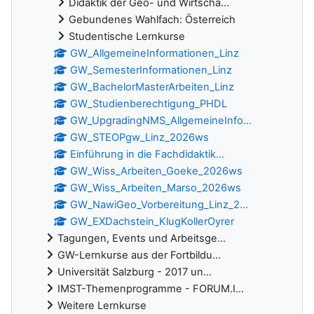
Didaktik der Geo- und Wirtscha...
Gebundenes Wahlfach: Österreich
Studentische Lernkurse
GW_AllgemeineInformationen_Linz
GW_SemesterInformationen_Linz
GW_BachelorMasterArbeiten_Linz
GW_Studienberechtigung_PHDL
GW_UpgradingNMS_AllgemeineInfo...
GW_STEOPgw_Linz_2026ws
Einführung in die Fachdidaktik...
GW_Wiss_Arbeiten_Goeke_2026ws
GW_Wiss_Arbeiten_Marso_2026ws
GW_NawiGeo_Vorbereitung_Linz_2...
GW_EXDachstein_KlugKollerOyrer
Tagungen, Events und Arbeitsge...
GW-Lernkurse aus der Fortbildu...
Universität Salzburg - 2017 un...
IMST-Themenprogramme - FORUM.I...
Weitere Lernkurse