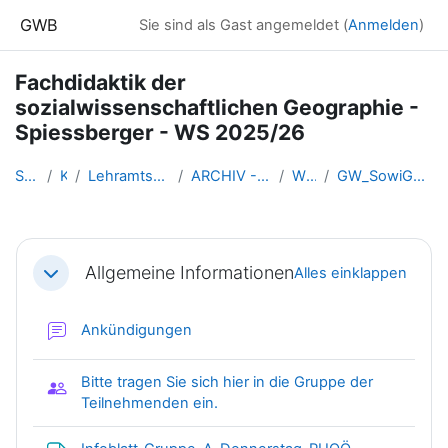
Zum Hauptinhalt
GWB
Sie sind als Gast angemeldet (
Anmelden
)
Fachdidaktik der
sozialwissenschaftlichen Geographie -
Spiessberger - WS 2025/26
Startseite
Kurse
Lehramtsausbildung GW im Clust...
ARCHIV - Lehrveranstaltungen a...
WS 2025/26
GW_SowiGeo_FD_Spiessberger_2025ws
Abschnittsübersicht
Allgemeine Informationen
Alles einklappen
Einklappen
Forum
Ankündigungen
Bitte tragen Sie sich hier in die Gruppe der
Gruppenwahl
Teilnehmenden ein.