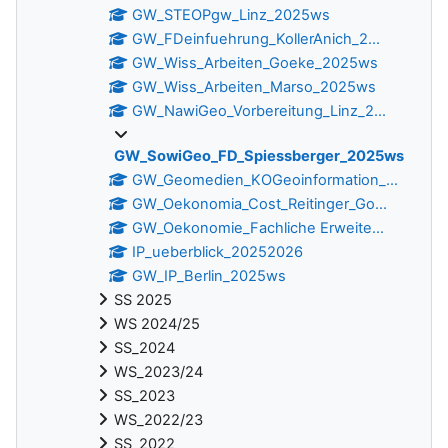
GW_STEOPgw_Linz_2025ws
GW_FDeinfuehrung_KollerAnich_2...
GW_Wiss_Arbeiten_Goeke_2025ws
GW_Wiss_Arbeiten_Marso_2025ws
GW_NawiGeo_Vorbereitung_Linz_2...
GW_SowiGeo_FD_Spiessberger_2025ws
GW_Geomedien_KOGeoinformation_...
GW_Oekonomia_Cost_Reitinger_Go...
GW_Oekonomie_Fachliche Erweite...
IP_ueberblick_20252026
GW_IP_Berlin_2025ws
SS 2025
WS 2024/25
SS_2024
WS_2023/24
SS_2023
WS_2022/23
SS_2022