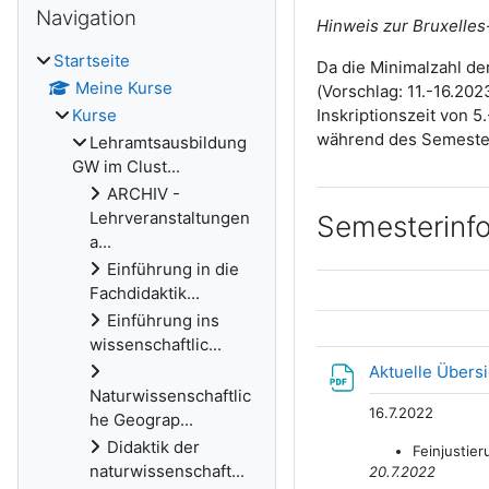
Navigation
Hinweis zur Bruxelles
Startseite
Da die Minimalzahl de
Meine Kurse
(Vorschlag: 11.-16.20
Kurse
Inskriptionszeit von 5
während des Semesters
Lehramtsausbildung
GW im Clust...
ARCHIV -
Lehrveranstaltungen
Semesterinf
a...
Einführung in die
Fachdidaktik...
Einführung ins
wissenschaftlic...
Aktuelle Übers
Naturwissenschaftlic
16.7.2022
he Geograp...
Didaktik der
Feinjustie
naturwissenschaft...
20.7.2022