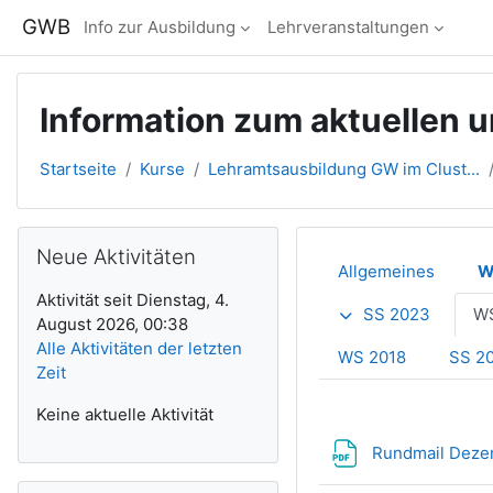
Zum Hauptinhalt
GWB
Info zur Ausbildung
Lehrveranstaltungen
Information zum aktuellen 
Startseite
Kurse
Lehramtsausbildung GW im Clust...
Blöcke
Neue Aktivitäten überspringen
Neue Aktivitäten
Abschnitts
Allgemeines
W
Aktivität seit Dienstag, 4.
SS 2023
WS
August 2026, 00:38
Alle Aktivitäten der letzten
WS 2018
SS 2
Zeit
Keine aktuelle Aktivität
Rundmail Dez
Navigation überspringen