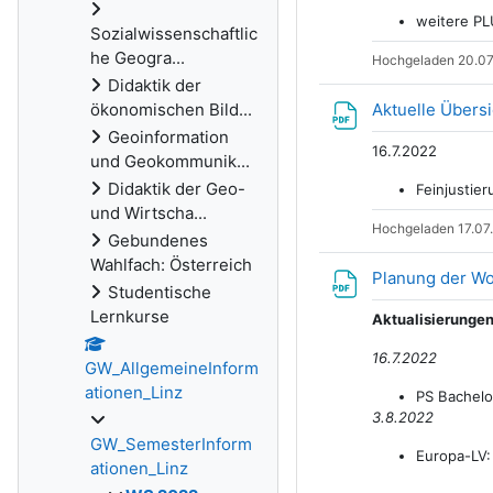
weitere PL
Sozialwissenschaftlic
he Geogra...
Hochgeladen 20.07
Didaktik der
ökonomischen Bild...
Aktuelle Übers
Geoinformation
16.7.2022
und Geokommunik...
Didaktik der Geo-
Feinjustie
und Wirtscha...
Hochgeladen 17.07
Gebundenes
Wahlfach: Österreich
Planung der W
Studentische
Lernkurse
Aktualisierunge
16.7.2022
GW_AllgemeineInform
ationen_Linz
PS Bachelo
3.8.2022
GW_SemesterInform
Europa-LV:
ationen_Linz