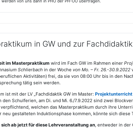
 werden von uns dann in PHO der PH-OÖ übertragen.
aktikum in GW und zur Fachdidaktik
eit im Masterpraktikum
wird im Fach GW im Rahmen einer
Pro
mnasium Schlierbach
in der Woche
von Mo. – Fr. 26.-30.9.2022
v
ruflichen Aktivitäten) frei, da sie von 08:00 Uhr bis in den Na
sprechung tätig sein werden.
m ist mit der LV „Fachdidaktik GW im Master:
Projektunterricht
in den Schulferien, am Di. und Mi. 6./7.9.2022 sind zwei Block
verpflichtend, welchen das Masterpraktikum durch ihre Unterrich
er neu gestalteten Induktionsphase kommen, könnte sich diese
 sich ab jetzt für diese Lehrveranstaltung an
, entweder in der