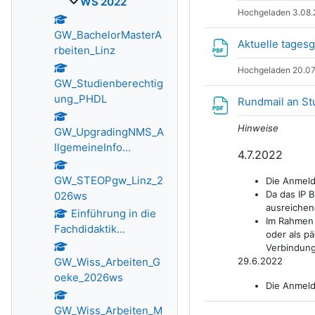
WS 2022
Hochgeladen 3.08.
GW_BachelorMasterA
Aktuelle tages
rbeiten_Linz
Hochgeladen 20.07
GW_Studienberechtig
ung_PHDL
Rundmail an St
Hinweise
GW_UpgradingNMS_A
llgemeineInfo...
4.7.2022
GW_STEOPgw_Linz_2
Die Anmeld
Da das IP B
026ws
ausreichend
Einführung in die
Im Rahmen 
Fachdidaktik...
oder als pä
Verbindung
GW_Wiss_Arbeiten_G
29.6.2022
oeke_2026ws
Die Anmel
GW_Wiss_Arbeiten_M