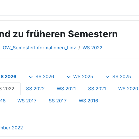
und zu früheren Semestern
GW_SemesterInformationen_Linz
WS 2022
übersicht
S 2026
SS 2026
WS 2025
SS 2025
 2022
SS 2022
WS 2021
SS 2021
WS 2020
018
WS 2017
SS 2017
WS 2016
Datei
ember 2022