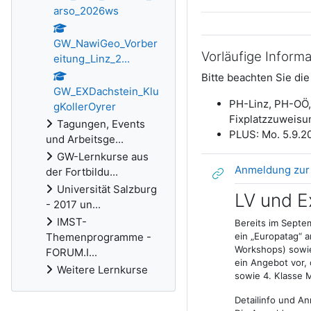
arso_2026ws
GW_NawiGeo_Vorber
Vorläufige Inform
eitung_Linz_2...
Bitte beachten Sie di
GW_EXDachstein_Klu
PH-Linz, PH-OÖ, 
gKollerOyrer
Fixplatzzuweisun
Tagungen, Events
PLUS: Mo. 5.9.20
und Arbeitsge...
GW-Lernkurse aus
Anmeldung zur 
der Fortbildu...
Universität Salzburg
LV und E
- 2017 un...
IMST-
Bereits im Septe
Themenprogramme -
ein „Europatag“ 
Workshops) sowie 
FORUM.I...
ein Angebot vor, 
Weitere Lernkurse
sowie 4. Klasse 
Detailinfo und A