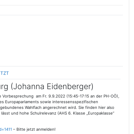
Link/URL
ETZT
urg (Johanna Eidenberger)
ne Vorbesprechung am Fr. 9.9.2022 (15:45-17:15 an der PH-OÖ),
des Europaparlaments sowie interessensspezifischen
s gebundenes Wahlfach angerechnet wird. Sie finden hier also
n lässt und hohe Schulrelevanz (AHS 6. Klasse „Europaklasse“
id=1411
– Bitte jetzt anmelden!