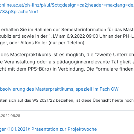
online.ac.at/ph-linz/pl/ui/$ctx;design=ca2;header=max;lang=
73&pSpracheNr=1
 erhalten Sie im Rahmen der Semesterinformation für das Mast
bliziert) sowie in der 1. LV am 6.9.2022 09:00 Uhr an der PH-Lin
ger, oder Alfons Koller (nur per Telefon).
es Masterpraktikums ist es möglich, die "zweite Unterrich
te Veranstaltung oder als pädagoginnenrelevante Tätigkeit a
icht mit dem PPS-Büro) in Verbindung. Die Formulare find
Datei
Absolvierung des Masterpraktikums, speziell im Fach GW
ten sich auf das WS 2021/22 beziehen, ist diese Übersicht heute noch 
.2022 08:28
Datei
ger (10.1.2021): Präsentation zur Projektwoche