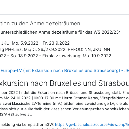
ation zu den Anmeldezeiträumen
e unterschiedlichen Anmeldezeiträume für das WS 2022/23:
JKU: Mo. 5.9.2022 - Fr. 23.9.2022
g PH-Linz: Mi./Di. 26./27.9.2022, PH-OÖ: NN, JKU: NN
22 - So. 18.9.2022 - Fixplatzzuweisung: Mo. 19.9.2022
Europa-LV (mit Exkursion nach Bruxelles und Strassbourg) - J
xkursion nach Bruxelles und Strasbo
mber 2022 findet die Exkursion nach Brüssel und Strassbourg statt. Ei
am Mo 24.10.2022 (10:00-17:30 mit Herrn Othmar Karas, Vizepräsident 
zwei klassische LV-Termine (n.V.) bilden eine zweistündige LV, die al
dass sich gut außerhalb der klassischen Vorlesungszeiten verwirkliche
MS/AHS) aufweist.
nmeldung via LernplattformGW:
https://gwb.schule.at/course/view.php?