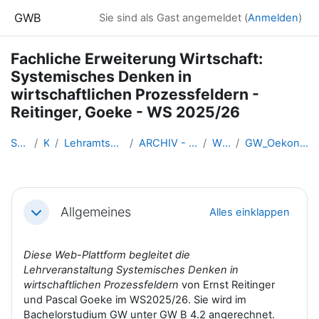
Zum Hauptinhalt
GWB
Sie sind als Gast angemeldet (
Anmelden
)
Fachliche Erweiterung Wirtschaft:
Systemisches Denken in
wirtschaftlichen Prozessfeldern -
Reitinger, Goeke - WS 2025/26
Startseite
Kurse
Lehramtsausbildung GW im Clust...
ARCHIV - Lehrveranstaltungen a...
WS 2025/26
GW_Oekonomia_Cost_Reitinger_Go...
Abschnittsübersicht
Allgemeines
Alles einklappen
Einklappen
Diese Web-Plattform begleitet die
Lehrveranstaltung
Systemisches Denken in
wirtschaftlichen
Prozessfeldern
von Ernst Reitinger
und Pascal Goeke im WS2025/26. Sie wird im
Bachelorstudium GW unter GW B 4.2 angerechnet.