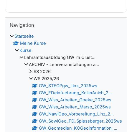
Blöcke
Navigation überspringen
Navigation
Startseite
Meine Kurse
Kurse
Lehramtsausbildung GW im Clust...
ARCHIV - Lehrveranstaltungen a...
SS 2026
WS 2025/26
GW_STEOPgw_Linz_2025ws
GW_FDeinfuehrung_KollerAnich_2...
GW_Wiss_Arbeiten_Goeke_2025ws
GW_Wiss_Arbeiten_Marso_2025ws
GW_NawiGeo_Vorbereitung_Linz_2...
GW_SowiGeo_FD_Spiessberger_2025ws
GW_Geomedien_KOGeoinformation_...