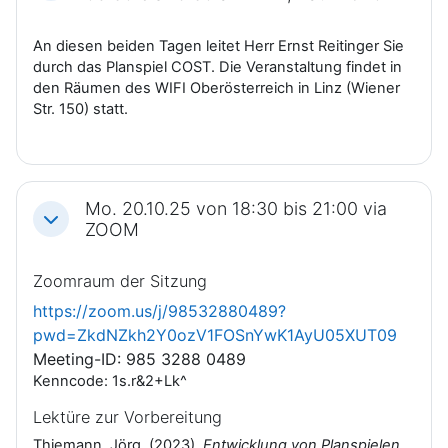
An diesen beiden Tagen leitet Herr Ernst Reitinger Sie
durch das Planspiel COST. Die Veranstaltung findet in
den Räumen des WIFI Oberösterreich in Linz (Wiener
Str. 150) statt.
Mo. 20.10.25 von 18:30 bis 21:00 via
Einklappen
ZOOM
Zoomraum der Sitzung
https://zoom.us/j/98532880489?
pwd=ZkdNZkh2Y0ozV1FOSnYwK1AyU05XUT09
Meeting-ID: 985 3288 0489
Kenncode: 1s.r&2+Lk^
Lektüre zur Vorbereitung
Thiemann, Jörg. (2023).
Entwicklung von Planspielen