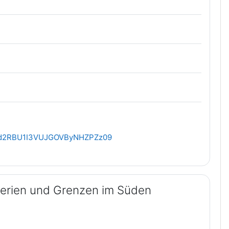
Q5d2RBU1I3VUJGOVByNHZPZz09
ipherien und Grenzen im Süden