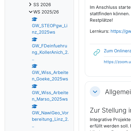
SS 2026
Im Anschluss starte
WS 2025/26
stattfinden können.
Restplätze!
GW_STEOPgw_Li
Lernkurs:
https://g
nz_2025ws
GW_FDeinfuehru
Zum Onliner
ng_KollerAnich_2.
..
https://zoom.
GW_Wiss_Arbeite
n_Goeke_2025ws
Allgemei
GW_Wiss_Arbeite
Einklappen
n_Marso_2025ws
Zur Stellung 
GW_NawiGeo_Vor
bereitung_Linz_2.
Integrative Projekt
..
erfüllt werden soll