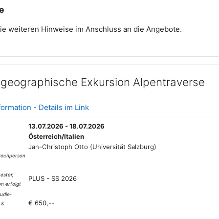
e
die weiteren Hinweise im Anschluss an die Angebote.
lgeographische Exkursion Alpentraverse
Textseite
ormation - Details im Link
13.07.2026 - 18.07.2026
Österreich/Italien
Jan-Christoph Otto (Universität Salzburg)
rechperson
ester,
PLUS - SS 2026
on erfolgt
udie­
€ 650,--
 &