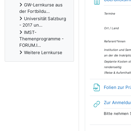
GW-Lernkurse aus
der Fortbildu...
Termine
Universität Salzburg
- 2017 un...
Ort / Land
IMST-
Themenprogramme -
Referent*innen
FORUM.I...
Institution und Sem
Weitere Lernkurse
an der die Inskripti
Geplante Kosten st
renden­seitig
(Reise & Aufenthalt
Folien zur P
Zur Anmeldu
Bitte nehmen S