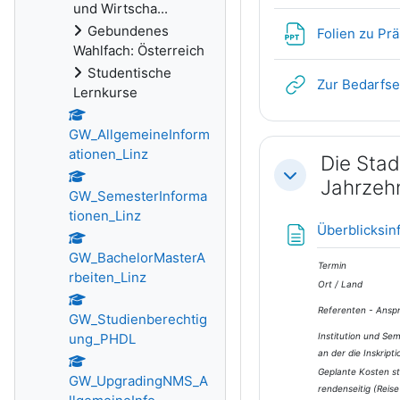
und Wirtscha...
Gebundenes
Folien zu Pr
Wahlfach: Österreich
Studentische
Zur Bedarfs
Lernkurse
GW_AllgemeineInform
ationen_Linz
Die Stad
Einklappen
Jahrzeh
GW_SemesterInforma
tionen_Linz
Überblicksinf
GW_BachelorMasterA
Termin
rbeiten_Linz
Ort / Land
Referenten - Ansp
GW_Studienberechtig
ung_PHDL
Institution und Sem
an der die Inskripti
Geplante Kosten st
GW_UpgradingNMS_A
renden­seitig (Reise