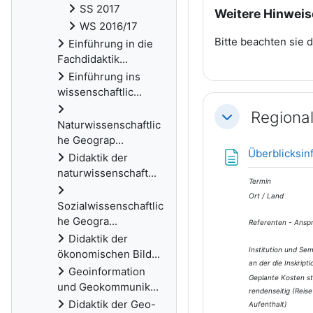
SS 2017
Weitere Hinweis
WS 2016/17
Bitte beachten sie 
Einführung in die
Fachdidaktik...
Einführung ins
wissenschaftlic...
Regiona
Einklappen
Naturwissenschaftlic
he Geograp...
Überblicksinf
Didaktik der
naturwissenschaft...
Termin
Ort / Land
Sozialwissenschaftlic
he Geogra...
Referenten - Ansp
Didaktik der
Institution und Sem
ökonomischen Bild...
an der die Inskripti
Geoinformation
Geplante Kosten st
und Geokommunik...
renden­seitig (Reise
Didaktik der Geo-
Aufenthalt)