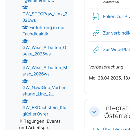
llgemeineInfo...
Aufenthalt)
GW_STEOPgw_Linz_2
Folien zur P
026ws
Einführung in die
Zur verbindl
Fachdidaktik...
GW_Wiss_Arbeiten_G
Zur Web-Plat
oeke_2026ws
Vorbesprechung
GW_Wiss_Arbeiten_M
arso_2026ws
Mo. 28.04.2025, 18.
GW_NawiGeo_Vorber
eitung_Linz_2...
Integrat
GW_EXDachstein_Klu
Einklappen
gKollerOyrer
Österrei
Tagungen, Events
und Arbeitsge...
Überblicksinf