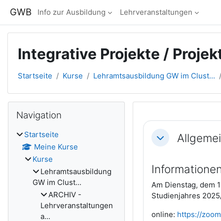
Zum Hauptinhalt
GWB
Info zur Ausbildung
Lehrveranstaltungen
Integrative Projekte / Proj
Startseite
Kurse
Lehramtsausbildung GW im Clust...
Blöcke
Navigation überspringen
Navigation
Abschnitts
Startseite
Allgeme
Einklappen
Meine Kurse
Kurse
Informationen
Lehramtsausbildung
GW im Clust...
Am Dienstag, dem 18
ARCHIV -
Studienjahres 2025/
Lehrveranstaltungen
online:
https://zoo
a...