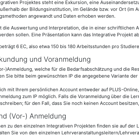
grativen Projektes steht eine Exkursion, eine Auseinanderset
ßerhalb der Bildungsinstitution, im Gelände bzw. vor Ort (im 
ungsmethoden angewandt und Daten erhoben werden.
 die Auswertung und Interpretation, die in einer schriftlichen 
den sollen. Eine Präsentation kann das Integrative Projekt a
eträgt 6 EC, also etwa 150 bis 180 Arbeitsstunden pro Studiere
ekundung und Voranmeldung
(Vor-)Anmeldung, welche für die Bedarfsabschätzung und die Re
len Sie bitte beim gewünschten IP die angegebene Variante de
ich mit Ihrem persönlichen Account entweder auf PLUS-Online,
Anmeldung zum IP möglich. Falls die Voranmeldung über die Ler
schreiben; für den Fall, dass Sie noch keinen Account besitzen
und (Vor-) Anmeldung
nen zu den einzelnen Integrativen Projekten finden sie auf der 
alten Sie von den einzelnen Lehrveranstaltungsleitern/Lehrvera