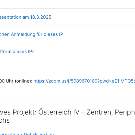
Datei
räsentation am 18.3.2025
Link/URL
ichen Anmeldung für dieses IP
Link/URL
tform dieses IPs
00 Uhr (online):
https://zoom.us/j/5989670189?pwd=eE1IMT
ives Projekt: Österreich IV – Zentren, Per
chs
Textseite
ormation - Details im Link