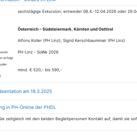
sechstägige Exkursion; entweder 06.4.-12.04.2026 oder 29.0
Österreich – Südsteiermark, Kärnten und Osttirol
Alfons Koller (PH Linz); Sigrid Kerschbaummair (PH Linz)
PH-Linz - SoWe 2026
ester,
on erfolgt
udie­
mind. € 520,- bis 590,-
)
Datei
räsentation am 18.3.2025
Link/URL
ng in PH-Online der PHDL
ie zeitgleich mit den beiden Begleitpersonen Kontakt auf, damit sie sof