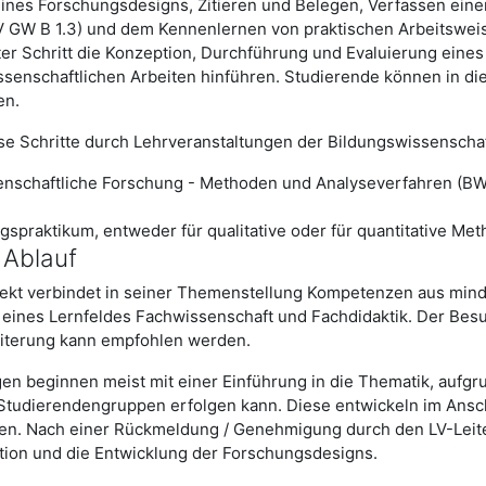
nes Forschungsdesigns, Zitieren und Belegen, Verfassen einer 
V GW B 1.3) und dem Kennenlernen von praktischen Arbeitsweise
ster Schritt die Konzeption, Durchführung und Evaluierung eines
senschaftlichen Arbeiten hinführen. Studierende können in di
en.
se Schritte durch Lehrveranstaltungen der Bildungswissenscha
enschaftliche Forschung - Methoden und Analyseverfahren (BW 
spraktikum, entweder für qualitative oder für quantitative Met
 Ablauf
ojekt verbindet in seiner Themenstellung Kompetenzen aus min
b eines Lernfeldes Fachwissenschaft und Fachdidaktik. Der Bes
eiterung kann empfohlen werden.
en beginnen meist mit einer Einführung in die Thematik, aufg
tudierendengruppen erfolgen kann. Diese entwickeln im Anschl
n. Nach einer Rückmeldung / Genehmi­gung durch den LV-Leite
tion und die Entwicklung der Forschungsdesigns.