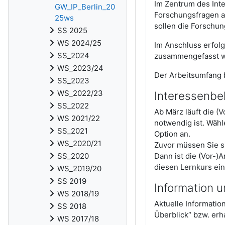
Im Zentrum des Inte
GW_IP_Berlin_20
Forschungsfragen au
25ws
sollen die Forsch
SS 2025
WS 2024/25
Im Anschluss erfolgt
SS_2024
zusammengefasst wer
WS_2023/24
Der Arbeitsumfang b
SS_2023
WS_2022/23
Interessenb
SS_2022
Ab März läuft die 
WS 2021/22
notwendig ist. Wäh
SS_2021
Option an.
WS_2020/21
Zuvor müssen Sie s
SS_2020
Dann ist die (Vor-)
diesen Lernkurs ein
WS_2019/20
SS 2019
Information 
WS 2018/19
Aktuelle Informatio
SS 2018
Überblick“ bzw. erh
WS 2017/18