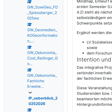
Mindmap, Entwurf ei
ersten Semester (L
GW_SowiGeo_FD
4.2) steht als näch
_Spiessberger_2
selbstständigem wis
025ws
Schwerpunkte setz
GW_Geomedien_
Ergänzt werden die
KOGeoinformatio
n_...
LV Sozialwiss
sowie
GW_Oekonomia_
dem Forschung
Cost_Reitinger_G
Intention und
o...
Das integrative Pr
verbindet innerhal
GW_Oekonomie_
der fachlichen Erw
Fachliche
Erweite...
Diese Veranstaltung
Studierenden bzw. S
IP_ueberblick_2
beantworten möchte
0252026
Hintergrundinforma