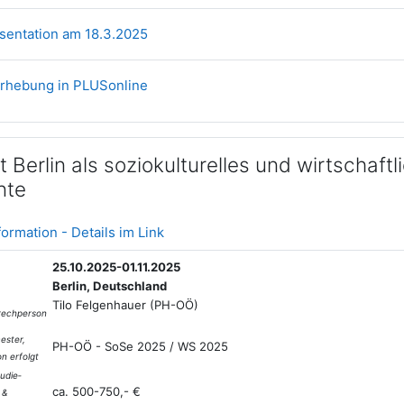
Datei
äsentation am 18.3.2025
Link/URL
erhebung in PLUSonline
t Berlin als soziokulturelles und wirtschaft
nte
Textseite
ormation - Details im Link
25.10.2025-01.11.2025
Berlin, Deutschland
Tilo Felgenhauer (PH-OÖ)
rechperson
ester,
PH-OÖ - SoSe 2025 / WS 2025
on erfolgt
udie­
ca. 500-750,- €
 &