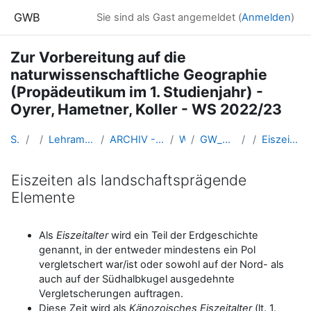
Zum Hauptinhalt
GWB
Sie sind als Gast angemeldet (
Anmelden
)
Zur Vorbereitung auf die
naturwissenschaftliche Geographie
(Propädeutikum im 1. Studienjahr) -
Oyrer, Hametner, Koller - WS 2022/23
Startseite
Kurse
Lehramtsausbildung GW im Cluster Österreich Mitte
ARCHIV - Lehrveranstaltungen am Standort Linz - seit 2016
WS_2022/23
GW_NawiGeo_Vorbereitung_Linz_2022ws
GW
Eiszeiten als landschaftsprägende Elemente
Eiszeiten als landschaftsprägende
Elemente
Abschlussbedingungen
Als
Eiszeitalter
wird ein Teil der Erdgeschichte
genannt, in der entweder mindestens ein Pol
vergletschert war/ist oder sowohl auf der Nord- als
auch auf der Südhalbkugel ausgedehnte
Vergletscherungen auftragen.
Diese Zeit wird als
Känozoisches Eiszeitalter
(lt. 1.