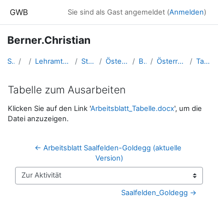
Zum Hauptinhalt
GWB
Sie sind als Gast angemeldet (
Anmelden
)
Berner.Christian
Startseite
Kurse
Lehramtsausbildung GW im Cluster Österreich Mitte
Studentische Lernkurse
Österreich-LV - Salzburg - SS 2018
Berner.Christian
Österreich Regionen: Saalfelden - Goldegg
Tabelle zum Ausarbeiten
Tabelle zum Ausarbeiten
Abschlussbedingungen
Klicken Sie auf den Link '
Arbeitsblatt_Tabelle.docx
', um die
Datei anzuzeigen.
← Arbeitsblatt Saalfelden-Goldegg (aktuelle 
Version)
Zur Aktivität
Saalfelden_Goldegg →
Blöcke