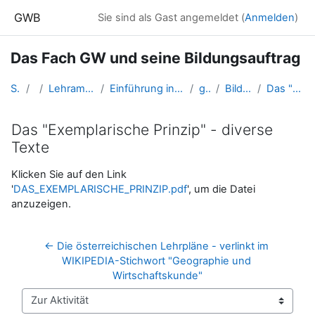
Zum Hauptinhalt
GWB
Sie sind als Gast angemeldet (
Anmelden
)
Das Fach GW und seine Bildungsauftrag
Startseite
Kurse
Lehramtsausbildung GW im Cluster Österreich Mitte
Einführung in die Fachdidaktik der Geographie und Wirtschaftskunde (GW B 1.2)
gwFD_BildungGW
Bildungsaufgabe des Faches GW
Das "Exemplarische Prinzip" - diverse Texte
Das "Exemplarische Prinzip" - diverse
Texte
Abschlussbedingungen
Klicken Sie auf den Link
'
DAS_EXEMPLARISCHE_PRINZIP.pdf
', um die Datei
anzuzeigen.
← Die österreichischen Lehrpläne - verlinkt im 
WIKIPEDIA-Stichwort "Geographie und 
Wirtschaftskunde"
Zur Aktivität