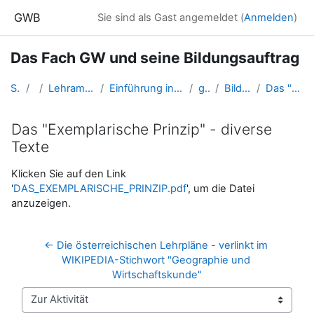
Zum Hauptinhalt
GWB
Sie sind als Gast angemeldet (
Anmelden
)
Das Fach GW und seine Bildungsauftrag
Startseite
Kurse
Lehramtsausbildung GW im Cluster Österreich Mitte
Einführung in die Fachdidaktik der Geographie und Wirtschaftskunde (GW B 1.2)
gwFD_BildungGW
Bildungsaufgabe des Faches GW
Das "Exemplarische Prinzip" - diverse Texte
Das "Exemplarische Prinzip" - diverse
Texte
Abschlussbedingungen
Klicken Sie auf den Link
'
DAS_EXEMPLARISCHE_PRINZIP.pdf
', um die Datei
anzuzeigen.
← Die österreichischen Lehrpläne - verlinkt im 
WIKIPEDIA-Stichwort "Geographie und 
Wirtschaftskunde"
Zur Aktivität