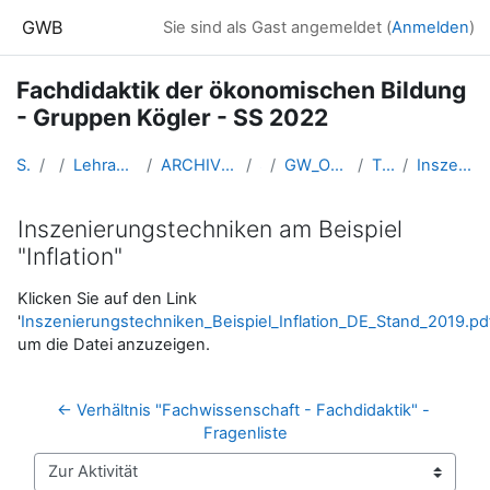
Zum Hauptinhalt
GWB
Sie sind als Gast angemeldet (
Anmelden
)
Fachdidaktik der ökonomischen Bildung
- Gruppen Kögler - SS 2022
Startseite
Kurse
Lehramtsausbildung GW im Cluster Österreich Mitte
ARCHIV - Lehrveranstaltungen am Standort Linz - seit 2016
SS_2022
GW_Oekonomie_Fachdidaktik_Linz_Koegler_2022ss
T2 - 21./28. März 2022
Inszenierungstechniken am Beispiel "Inflation"
Inszenierungstechniken am Beispiel
"Inflation"
Abschlussbedingungen
Klicken Sie auf den Link
'
Inszenierungstechniken_Beispiel_Inflation_DE_Stand_2019.pd
um die Datei anzuzeigen.
← Verhältnis "Fachwissenschaft - Fachdidaktik" - 
Fragenliste
Zur Aktivität