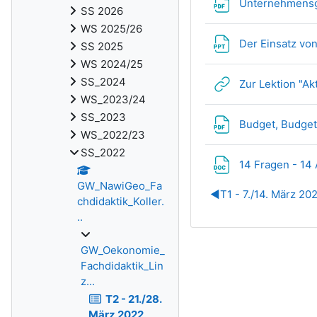
Unternehmensgr
SS 2026
WS 2025/26
Der Einsatz vo
SS 2025
WS 2024/25
SS_2024
Zur Lektion "Ak
WS_2023/24
SS_2023
Budget, Budgetp
WS_2022/23
SS_2022
14 Fragen - 14
GW_NawiGeo_Fa
◀︎
T1 - 7./14. März 20
chdidaktik_Koller.
..
GW_Oekonomie_
Fachdidaktik_Lin
z...
T2 - 21./28.
März 2022