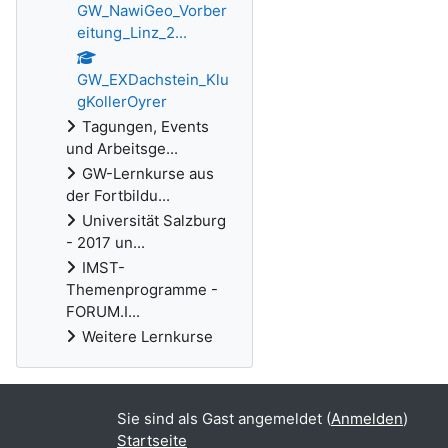
GW_NawiGeo_Vorber
eitung_Linz_2...
GW_EXDachstein_Klu
gKollerOyrer
Tagungen, Events
und Arbeitsge...
GW-Lernkurse aus
der Fortbildu...
Universität Salzburg
- 2017 un...
IMST-
Themenprogramme -
FORUM.I...
Weitere Lernkurse
Sie sind als Gast angemeldet (
Anmelden
)
Startseite