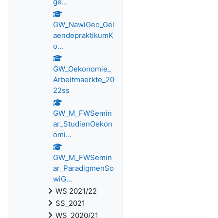
ge...
GW_NawiGeo_Gel
aendepraktikumK
o...
GW_Oekonomie_
Arbeitmaerkte_20
22ss
GW_M_FWSemin
ar_StudienOekon
omi...
GW_M_FWSemin
ar_ParadigmenSo
wiG...
WS 2021/22
SS_2021
WS_2020/21