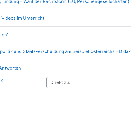
ündung - Wahl der Rechtsform (EU, Personengesellschaften)
Datei
n Videos im Unterricht
Link/URL
tien"
olitik und Staatsverschuldung am Beispiel Österreichs - Didakt
Datei
 Antworten
22