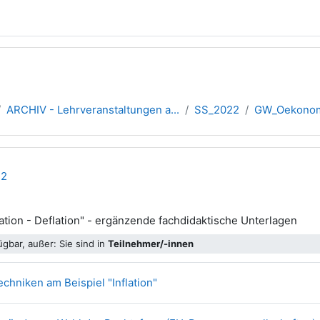
ARCHIV - Lehrveranstaltungen a...
SS_2022
GW_Oekonomi
übersicht
22
Dat
ation - Deflation" - ergänzende fachdidaktische Unterlagen
gbar, außer: Sie sind in
Teilnehmer/-innen
Datei
chniken am Beispiel "Inflation"