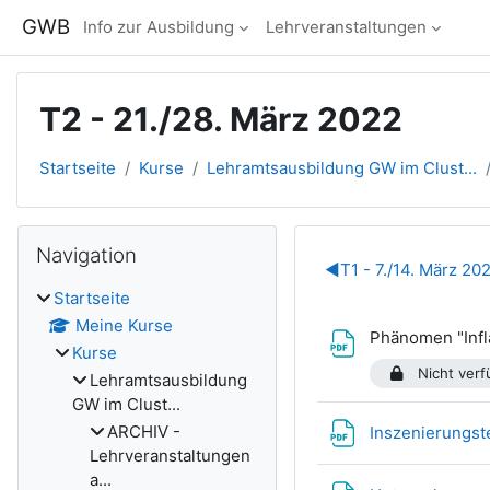
Zum Hauptinhalt
GWB
Info zur Ausbildung
Lehrveranstaltungen
T2 - 21./28. März 2022
Startseite
Kurse
Lehramtsausbildung GW im Clust...
Blöcke
Navigation überspringen
Navigation
Abschnitts
◀︎
T1 - 7./14. März 20
Startseite
Meine Kurse
Phänomen "Infl
Kurse
Nicht verfü
Lehramtsausbildung
GW im Clust...
ARCHIV -
Inszenierungste
Lehrveranstaltungen
a...