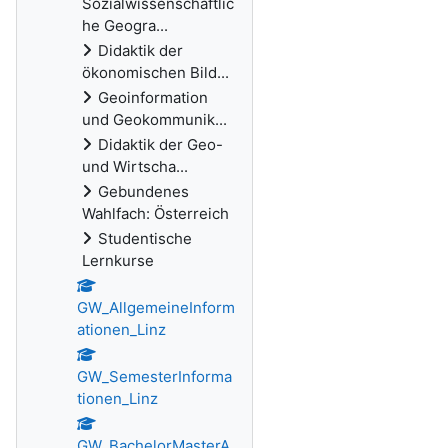
Sozialwissenschaftlic
he Geogra...
Didaktik der
ökonomischen Bild...
Geoinformation
und Geokommunik...
Didaktik der Geo-
und Wirtscha...
Gebundenes
Wahlfach: Österreich
Studentische
Lernkurse
GW_AllgemeineInform
ationen_Linz
GW_SemesterInforma
tionen_Linz
GW_BachelorMasterA