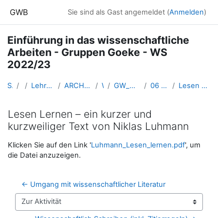
Zum Hauptinhalt
GWB
Sie sind als Gast angemeldet (
Anmelden
)
Einführung in das wissenschaftliche
Arbeiten - Gruppen Goeke - WS
2022/23
Startseite
Kurse
Lehramtsausbildung GW im Cluster Österreich Mitte
ARCHIV - Lehrveranstaltungen am Standort Linz - seit 2016
WS_2022/23
GW_WissenschaftlichesArbeiten_GruppenGoeke_2022ws
06 – Lesen (lernen) & Zitieren // 10.11.2022
Lesen Lernen – ein kurzer und kurzweiliger Text von Niklas Luhmann
Lesen Lernen – ein kurzer und
kurzweiliger Text von Niklas Luhmann
Abschlussbedingungen
Klicken Sie auf den Link '
Luhmann_Lesen_lernen.pdf
', um
die Datei anzuzeigen.
← Umgang mit wissenschaftlicher Literatur
Zur Aktivität