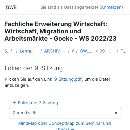
Zum Hauptinhalt
GWB
Sie sind als Gast angemeldet (
Anmelden
)
Fachliche Erweiterung Wirtschaft:
Wirtschaft, Migration und
Arbeitsmärkte - Goeke - WS 2022/23
Startseite
Kurse
Lehramtsausbildung GW im Cluster Österreich Mitte
ARCHIV - Lehrveranstaltungen am Standort Linz - seit 2016
WS_2022/23
GW_Oekonomie_Arbeitmaerkte_2022ws
09 - 16.12.2022: Migration und Schulbücher
Folien der 9. Sitzung
Folien der 9. Sitzung
Abschlussbedingungen
Klicken Sie auf den Link '
9_Sitzung.pdf
', um die Datei
anzuzeigen.
← Folien der 7. Sitzung
Zur Aktivität
MindMap oder ConceptMap zum Seminar und 
Thema →