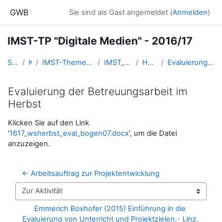
Zum Hauptinhalt
GWB
Sie sind als Gast angemeldet (
Anmelden
)
IMST-TP "Digitale Medien" - 2016/17
Startseite
Kurse
IMST-Themenprogramme - FORUM.IMST.AC.AT
IMST_tpDigiMedien_201617
Herbstworkshop
Evaluierung der Betreuungsarbeit im Herbst
Evaluierung der Betreuungsarbeit im
Herbst
Abschlussbedingungen
Klicken Sie auf den Link
'
1617_wsherbst_eval_bogen07.docx
', um die Datei
anzuzeigen.
← Arbeitsauftrag zur Projektentwicklung
Zur Aktivität
Emmerich Boxhofer (2015) Einführung in die 
Evaluierung von Unterricht und Projektzielen.- Linz. 