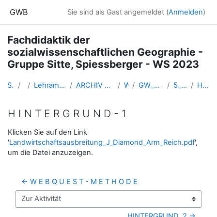
Zum Hauptinhalt
GWB
Sie sind als Gast angemeldet (
Anmelden
)
Fachdidaktik der
sozialwissenschaftlichen Geographie -
Gruppe Sitte, Spiessberger - WS 2023
Startseite
Kurse
Lehramtsausbildung GW im Cluster Österreich Mitte
ARCHIV - Lehrveranstaltungen am Standort Linz - seit 2016
WS_2023/24
GW_SowiGeo_Fachdidaktik_Sitte_2023ws
5_ Fr. 23. November 2023
H I N T E R G R U N D - 1
H I N T E R G R U N D - 1
Abschlussbedingungen
Klicken Sie auf den Link
'
Landwirtschaftsausbreitung_J_Diamond_Arm_Reich.pdf
',
um die Datei anzuzeigen.
← W E B Q U E S T - M E T H O D E
Zur Aktivität
HINTERGRUND  2 →