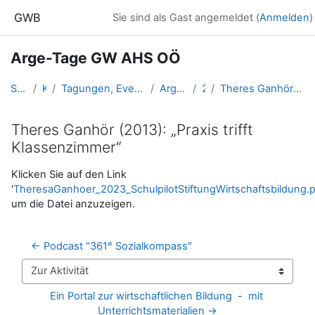
Zum Hauptinhalt
GWB
Sie sind als Gast angemeldet (
Anmelden
)
Arge-Tage GW AHS OÖ
Startseite
Kurse
Tagungen, Events und Arbeitsgemeinschaften GW
ArgeGW_AHS_OOE
2023
Theres Ganhör (2013): „Praxis trifft Klassenzimmer“
Theres Ganhör (2013): „Praxis trifft
Klassenzimmer“
Abschlussbedingungen
Klicken Sie auf den Link
'
TheresaGanhoer_2023_SchulpilotStiftungWirtschaftsbildung.
um die Datei anzuzeigen.
← Podcast "361° Sozialkompass"
Zur Aktivität
Ein Portal zur wirtschaftlichen Bildung  -  mit 
Unterrichtsmaterialien →