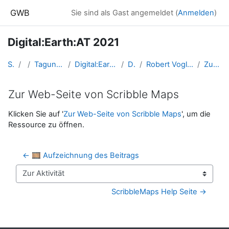
Zum Hauptinhalt
GWB
Sie sind als Gast angemeldet (
Anmelden
)
Digital:Earth:AT 2021
Startseite
Kurse
Tagungen, Events und Arbeitsgemeinschaften GW
Digital:Earth:AT - Fortbildungen zu Geomedien an der Uni/PH Salzburg
DigitalEarthAT2021
Robert Vogler: "Scribblen/Kritzeln in Karten – Neue Wege in der Kartenarbeit"
Zur Web-Seite von Scribble Maps
Zur Web-Seite von Scribble Maps
Abschlussbedingungen
Klicken Sie auf '
Zur Web-Seite von Scribble Maps
', um die
Ressource zu öffnen.
← 🎞️ Aufzeichnung des Beitrags
Zur Aktivität
ScribbleMaps Help Seite →
Blöcke
Ergänzungsblöcke