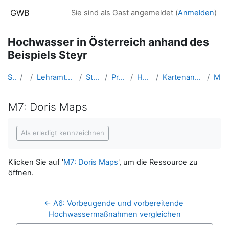
Zum Hauptinhalt
GWB
Sie sind als Gast angemeldet (
Anmelden
)
Hochwasser in Österreich anhand des
Beispiels Steyr
Startseite
Kurse
Lehramtsausbildung GW im Cluster Österreich Mitte
Studentische Lernkurse
Praxis Distance Learning
Hochwasser Österreich
Kartenanalyse vorbereitende Hochwassermaßnahmen
M7: Doris Maps
M7: Doris Maps
Abschlussbedingungen
Als erledigt kennzeichnen
Klicken Sie auf '
M7: Doris Maps
', um die Ressource zu
öffnen.
← A6: Vorbeugende und vorbereitende 
Hochwassermaßnahmen vergleichen