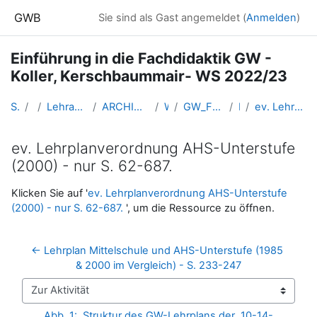
Zum Hauptinhalt
GWB
Sie sind als Gast angemeldet (
Anmelden
)
Einführung in die Fachdidaktik GW -
Koller, Kerschbaummair- WS 2022/23
Startseite
Kurse
Lehramtsausbildung GW im Cluster Österreich Mitte
ARCHIV - Lehrveranstaltungen am Standort Linz - seit 2016
WS_2022/23
GW_FDeinfuehrung_KollerKerschbaummair_2022ws
Lehrpläne
ev. Lehrplanverordnung AHS-Unterstufe (2000) - nur S. 62-687.
ev. Lehrplanverordnung AHS-Unterstufe
(2000) - nur S. 62-687.
Abschlussbedingungen
Klicken Sie auf '
ev. Lehrplanverordnung AHS-Unterstufe
(2000) - nur S. 62-687.
', um die Ressource zu öffnen.
← Lehrplan Mittelschule und AHS-Unterstufe (1985 
& 2000 im Vergleich) - S. 233-247
Zur Aktivität
Abb. 1:  Struktur des GW-Lehrplans der  10-14-