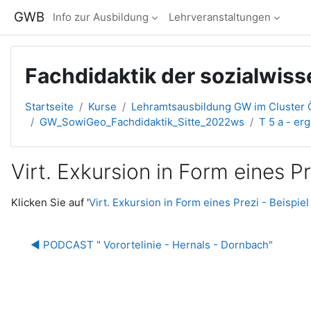
Zum Hauptinhalt
GWB
Info zur Ausbildung
Lehrveranstaltungen
Fachdidaktik der sozialwis
Startseite
Kurse
Lehramtsausbildung GW im Cluster Ö
GW_SowiGeo_Fachdidaktik_Sitte_2022ws
T 5 a - er
Virt. Exkursion in Form eines P
Abschlussbedingungen
Klicken Sie auf '
Virt. Exkursion in Form eines Prezi - Beispie
◀︎ PODCAST " Vorortelinie - Hernals - Dornbach"