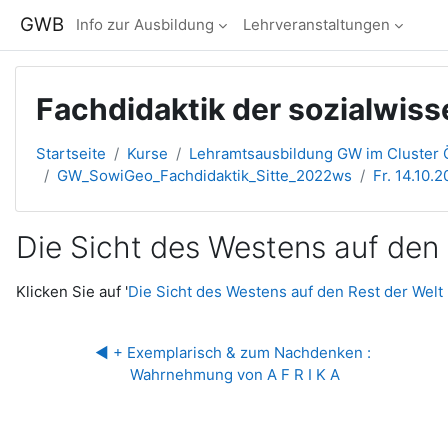
Zum Hauptinhalt
GWB
Info zur Ausbildung
Lehrveranstaltungen
Fachdidaktik der sozialwis
Startseite
Kurse
Lehramtsausbildung GW im Cluster Ö
GW_SowiGeo_Fachdidaktik_Sitte_2022ws
Fr. 14.10.
Die Sicht des Westens auf den 
Abschlussbedingungen
Klicken Sie auf '
Die Sicht des Westens auf den Rest der Welt
◀︎ + Exemplarisch & zum Nachdenken : 
Wahrnehmung von A F R I K A