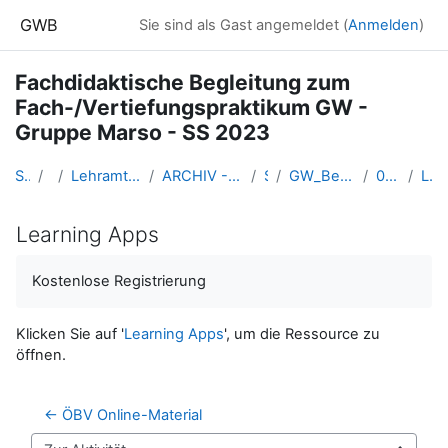
Zum Hauptinhalt
GWB
Sie sind als Gast angemeldet (
Anmelden
)
Fachdidaktische Begleitung zum
Fach-/Vertiefungspraktikum GW -
Gruppe Marso - SS 2023
Startseite
Kurse
Lehramtsausbildung GW im Cluster Österreich Mitte
ARCHIV - Lehrveranstaltungen am Standort Linz - seit 2016
SS_2023
GW_BegleitLV_Bachelorpraktikum_Marso_2023ss
05 - Fr. 24. März 2023
Learning Apps
Learning Apps
Abschlussbedingungen
Kostenlose Registrierung
Klicken Sie auf '
Learning Apps
', um die Ressource zu
öffnen.
← ÖBV Online-Material 