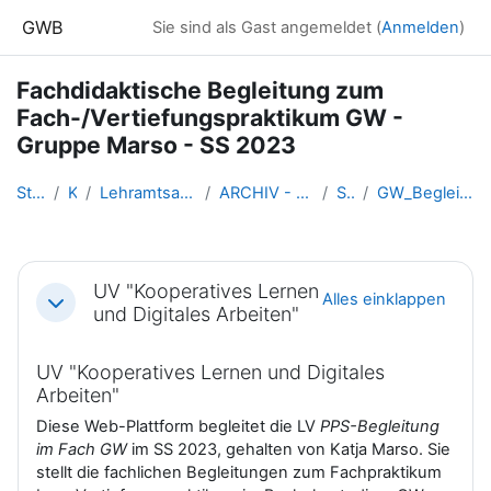
Zum Hauptinhalt
GWB
Sie sind als Gast angemeldet (
Anmelden
)
Fachdidaktische Begleitung zum
Fach-/Vertiefungspraktikum GW -
Gruppe Marso - SS 2023
Startseite
Kurse
Lehramtsausbildung GW im Clust...
ARCHIV - Lehrveranstaltungen a...
SS_2023
GW_BegleitLV_Bachelorpraktikum...
Abschnittsübersicht
UV "Kooperatives Lernen
Alles einklappen
Einklappen
und Digitales Arbeiten"
UV "Kooperatives Lernen und Digitales
Arbeiten"
Diese Web-Plattform begleitet die LV
PPS-Begleitung
im Fach GW
im SS 2023, gehalten von Katja Marso. Sie
stellt die fachlichen Begleitungen zum Fachpraktikum