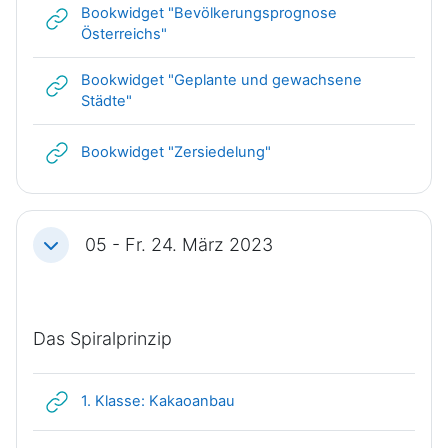
Bookwidget "Bevölkerungsprognose
Link/URL
Österreichs"
Bookwidget "Geplante und gewachsene
Link/URL
Städte"
Link/URL
Bookwidget "Zersiedelung"
05 - Fr. 24. März 2023
Einklappen
Das Spiralprinzip
Link/URL
1. Klasse: Kakaoanbau