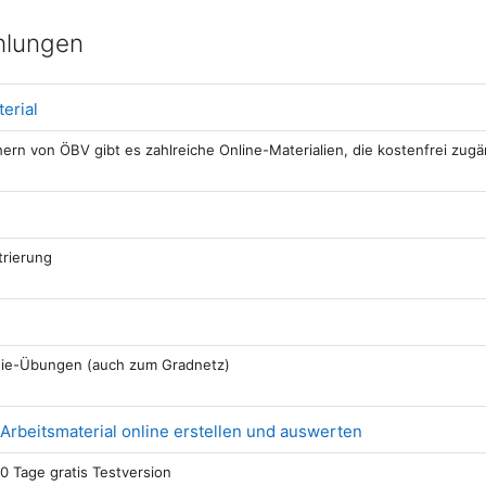
hlungen
Link/URL
erial
rn von ÖBV gibt es zahlreiche Online-Materialien, die kostenfrei zugä
ink/URL
trierung
L
hie-Übungen (auch zum Gradnetz)
Link/URL
Arbeitsmaterial online erstellen und auswerten
30 Tage gratis Testversion