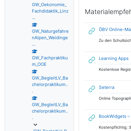
GW_Oekonomie_
Materialempfe
Fachdidaktik_Linz
...
ÖBV Online-Mat
GW_Naturgefahre
nAlpen_Weidinge
Zu den Schulbüche
...
GW_Fachpraktiku
L
Learning Apps
m_OOE
Kostenlose Regis
GW_BegleitLV_Ba
chelorpraktikum..
Link/UR
Seterra
.
Online Topograp
GW_BegleitLV_Ba
chelorpraktikum..
BookWidgets – 
.
Kostenpflichtig; 