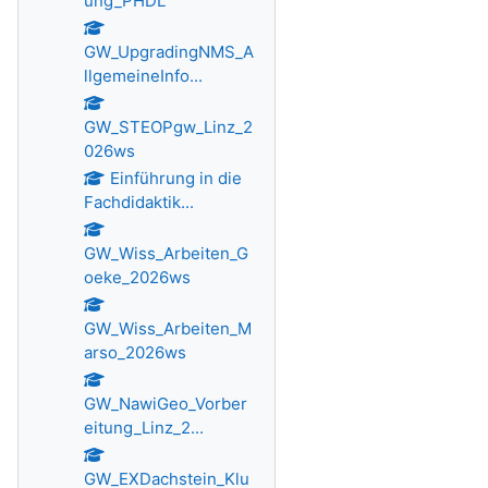
ung_PHDL
GW_UpgradingNMS_A
llgemeineInfo...
GW_STEOPgw_Linz_2
026ws
Einführung in die
Fachdidaktik...
GW_Wiss_Arbeiten_G
oeke_2026ws
GW_Wiss_Arbeiten_M
arso_2026ws
GW_NawiGeo_Vorber
eitung_Linz_2...
GW_EXDachstein_Klu