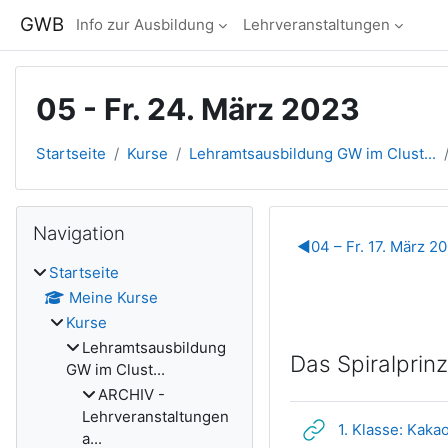
Zum Hauptinhalt
GWB
Info zur Ausbildung
Lehrveranstaltungen
05 - Fr. 24. März 2023
Startseite
Kurse
Lehramtsausbildung GW im Clust...
Blöcke
Navigation überspringen
Navigation
Abschnitts
◀︎
04 – Fr. 17. März 2
Startseite
Meine Kurse
Kurse
Lehramtsausbildung
Das Spiralprinz
GW im Clust...
ARCHIV -
Lehrveranstaltungen
1. Klasse: Kak
a...