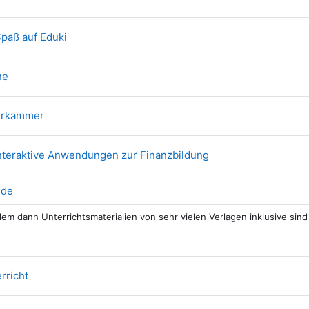
Link/URL
Spaß auf Eduki
Link/URL
ne
Link/URL
erkammer
Link/URL
Interaktive Anwendungen zur Finanzbildung
Link/URL
.de
em dann Unterrichtsmaterialien von sehr vielen Verlagen inklusive sind
Link/URL
rricht