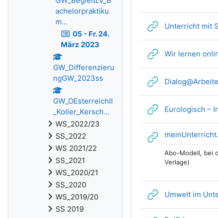
GW_BegleitLV_B
achelorpraktiku
m...
Unterricht mit 
05 - Fr. 24.
März 2023
Wir lernen onli
GW_Differenzieru
ngGW_2023ss
Dialog@Arbeit
GW_OEsterreichII
Eurologisch – 
_Koller_Kersch...
WS_2022/23
meinUnterricht
SS_2022
WS 2021/22
Abo-Modell, bei d
SS_2021
Verlage)
WS_2020/21
SS_2020
Umwelt im Unte
WS_2019/20
SS 2019