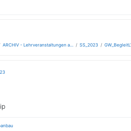
ARCHIV - Lehrveranstaltungen a...
SS_2023
GW_BegleitLV
übersicht
023
ip
Link/URL
aoanbau