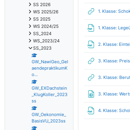
SS 2026
1. Klasse: Sch
WS 2025/26
SS 2025
WS 2024/25
1. Klasse: Leg
SS_2024
WS_2023/24
2. Klasse: Eint
SS_2023
3. Klasse: Pre
GW_NawiGeo_Gel
aendepraktikumK
o...
3. Klasse: Ber
GW_EXDachstein
3. Klasse: Wer
_KlugKoller_2023
ss
4. Klasse: Sch
GW_Oekonomie_
BasisVU_2023ss