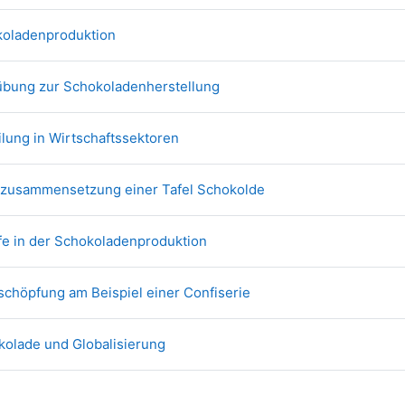
Link/URL
okoladenproduktion
Datei
eübung zur Schokoladenherstellung
Datei
eilung in Wirtschaftssektoren
Link/URL
iszusammensetzung einer Tafel Schokolde
Link/URL
ufe in der Schokoladenproduktion
Datei
tschöpfung am Beispiel einer Confiserie
Datei
okolade und Globalisierung