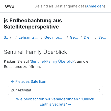
Zum Hauptinhalt
GWB
Sie sind als Gast angemeldet (
Anmelden
)
js Erdbeobachtung aus
Satellitenperspektive
Startseite
Kurse
Lehramtsausbildung GW im Cluster Österreich Mitte
Geoinformation und Geokommunikation (GW B 5.1)
Geomedien_Satellitenbild
Die Beobachtung der Erde
Sentinel-Family Überblick
Sentinel-Family Überblick
Abschlussbedingungen
Klicken Sie auf '
Sentinel-Family Überblick
', um die
Ressource zu öffnen.
← Pleiades Satelliten
Zur Aktivität
Wie beobachten wir Veränderungen? "Unlock 
Earth's Secrets" →