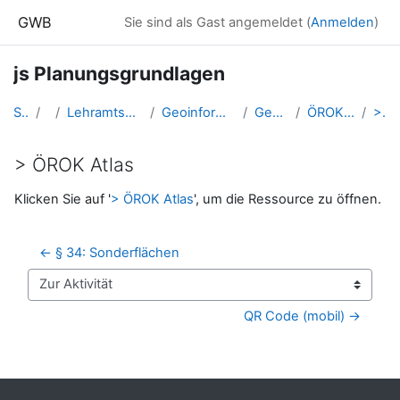
Zum Hauptinhalt
GWB
Sie sind als Gast angemeldet (
Anmelden
)
js Planungsgrundlagen
Startseite
Kurse
Lehramtsausbildung GW im Cluster Österreich Mitte
Geoinformation und Geokommunikation (GW B 5.1)
Geomedien_Raumplanung
ÖROK Atlas zur Raumbeobachtung
> ÖROK Atlas
> ÖROK Atlas
Abschlussbedingungen
Klicken Sie auf '
> ÖROK Atlas
', um die Ressource zu öffnen.
← § 34: Sonderflächen
Zur Aktivität
QR Code (mobil) →
Blöcke
Ergänzungsblöcke