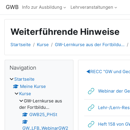
Zum Hauptinhalt
GWB
Info zur Ausbildung
Lehrveranstaltungen
Weiterführende Hinweise
Startseite
Kurse
GW-Lernkurse aus der Fortbildu...
Blöcke
Navigation überspringen
Navigation
Abschnitts
◀︎
RECC "GW und Ge
Startseite
Meine Kurse
Webinar der Geo
Kurse
GW-Lernkurse aus
der Fortbildu...
Lehr-/Lern-Res
GWB25_PHSt
Heft 158 von GW
GW_LFB_WebinarGW2