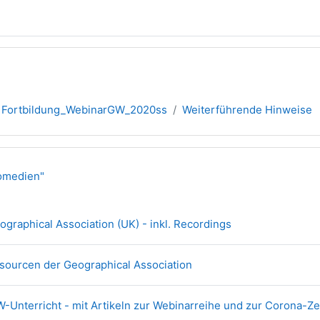
Fortbildung_WebinarGW_2020ss
Weiterführende Hinweise
übersicht
omedien"
Link/URL
graphical Association (UK) - inkl. Recordings
Link/URL
sourcen der Geographical Association
-Unterricht - mit Artikeln zur Webinarreihe und zur Corona-Ze