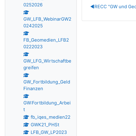
0252026
◀︎
RECC "GW und Ge
GW_LFB_WebinarGW2
0242025
FB_Geomedien_LFB2
0222023
GW_LFG_Wirtschaftbe
greifen
GW_Fortbildung_Geld
Finanzen
GW:Fortbildung_Arbei
t
fb_iqes_medien22
GWK21_PHSt
LFB_GW_LP2023