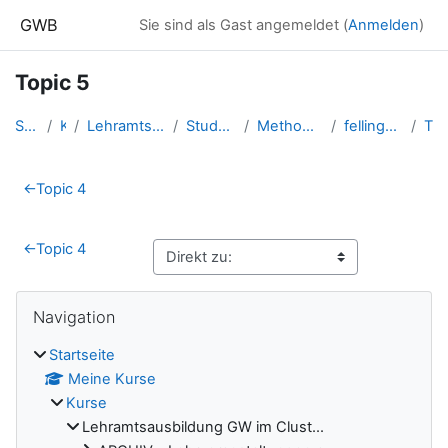
Zum Hauptinhalt
GWB
Sie sind als Gast angemeldet (
Anmelden
)
Topic 5
Startseite
Kurse
Lehramtsausbildung GW im Clust...
Studentische Lernkurse
Methodik der NMS - 2020 WS
fellinger.angelika_ms_ws20
Topic 5
Abschnittsübersicht
←
Topic 4
←
Topic 4
Blöcke
Navigation überspringen
Navigation
Startseite
Meine Kurse
Kurse
Lehramtsausbildung GW im Clust...