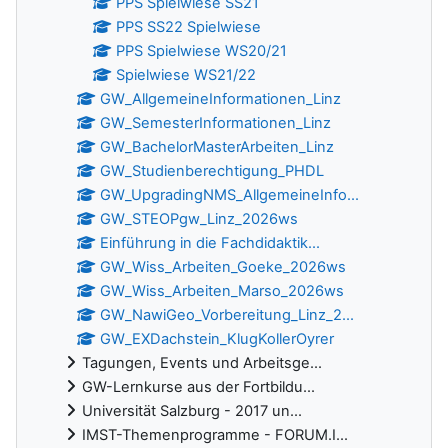
PPS Spielwiese SS21
PPS SS22 Spielwiese
PPS Spielwiese WS20/21
Spielwiese WS21/22
GW_AllgemeineInformationen_Linz
GW_SemesterInformationen_Linz
GW_BachelorMasterArbeiten_Linz
GW_Studienberechtigung_PHDL
GW_UpgradingNMS_AllgemeineInfo...
GW_STEOPgw_Linz_2026ws
Einführung in die Fachdidaktik...
GW_Wiss_Arbeiten_Goeke_2026ws
GW_Wiss_Arbeiten_Marso_2026ws
GW_NawiGeo_Vorbereitung_Linz_2...
GW_EXDachstein_KlugKollerOyrer
Tagungen, Events und Arbeitsge...
GW-Lernkurse aus der Fortbildu...
Universität Salzburg - 2017 un...
IMST-Themenprogramme - FORUM.I...