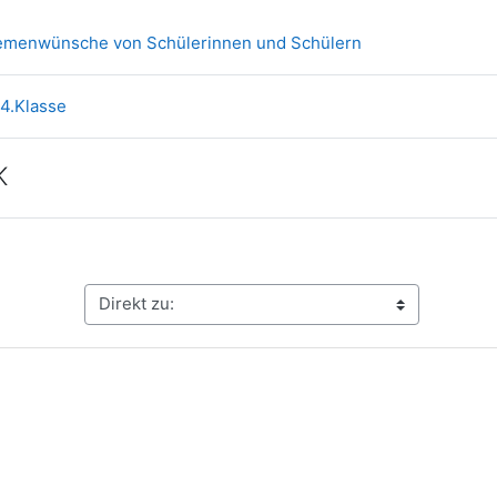
Forum
emenwünsche von Schülerinnen und Schülern
Textseite
4.Klasse
K
seite