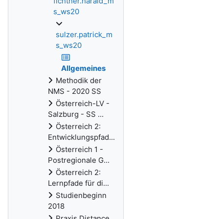
fichtner.harald_m
s_ws20
sulzer.patrick_m
s_ws20
Allgemeines
Methodik der
NMS - 2020 SS
Österreich-LV -
Salzburg - SS ...
Österreich 2:
Entwicklungspfad...
Österreich 1 -
Postregionale G...
Österreich 2:
Lernpfade für di...
Studienbeginn
2018
Praxis Distance