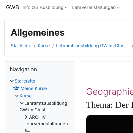
Zum Hauptinhalt
GWB
Info zur Ausbildung
Lehrveranstaltungen
Allgemeines
Startseite
Kurse
Lehramtsausbildung GW im Clust...
Blöcke
Navigation überspringen
Navigation
Abschnitts
Startseite
Meine Kurse
Geographie
Kurse
Thema: Der 
Lehramtsausbildung
GW im Clust...
ARCHIV -
Lehrveranstaltungen
a...