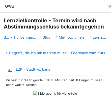
Zum Hauptinhalt
GWB
S
Lernzielkontrolle - Termin wird nach
Abstimmungsschluss bekanntgegeben
Startseite
Kurse
Lehramtsausbildung GW im Clust...
Studentische Lernkurse
Methodik der NMS - 2020 WS
feischl.ulla_ms_ws20
Lernzielkontrolle - Termin wir...
Abschnittsübersicht
←
Begriffe, die ich mir merken muss
→
Feedback zum Kurs
Test
LZK - Stadt vs. Land
Du hast für die folgende LZK 25 Minuten Zeit. 8 Fragen müssen
beantwortet werden.