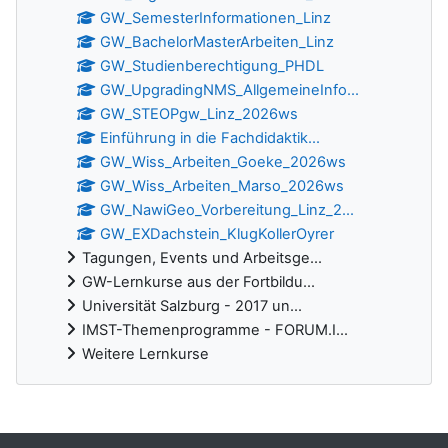
GW_SemesterInformationen_Linz
GW_BachelorMasterArbeiten_Linz
GW_Studienberechtigung_PHDL
GW_UpgradingNMS_AllgemeineInfo...
GW_STEOPgw_Linz_2026ws
Einführung in die Fachdidaktik...
GW_Wiss_Arbeiten_Goeke_2026ws
GW_Wiss_Arbeiten_Marso_2026ws
GW_NawiGeo_Vorbereitung_Linz_2...
GW_EXDachstein_KlugKollerOyrer
Tagungen, Events und Arbeitsge...
GW-Lernkurse aus der Fortbildu...
Universität Salzburg - 2017 un...
IMST-Themenprogramme - FORUM.I...
Weitere Lernkurse
Ergänzungsblöcke