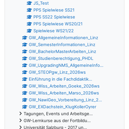
JS_Test
PPS Spielwiese SS21
PPS SS22 Spielwiese
PPS Spielwiese WS20/21
Spielwiese WS21/22
GW_AllgemeineInformationen_Linz
GW_SemesterInformationen_Linz
GW_BachelorMasterArbeiten_Linz
GW_Studienberechtigung_PHDL
GW_UpgradingNMS_AllgemeineInfo...
GW_STEOPgw_Linz_2026ws
Einführung in die Fachdidaktik...
GW_Wiss_Arbeiten_Goeke_2026ws
GW_Wiss_Arbeiten_Marso_2026ws
GW_NawiGeo_Vorbereitung_Linz_2...
GW_EXDachstein_KlugKollerOyrer
Tagungen, Events und Arbeitsge...
GW-Lernkurse aus der Fortbildu...
Universität Salzburg - 2017 un...