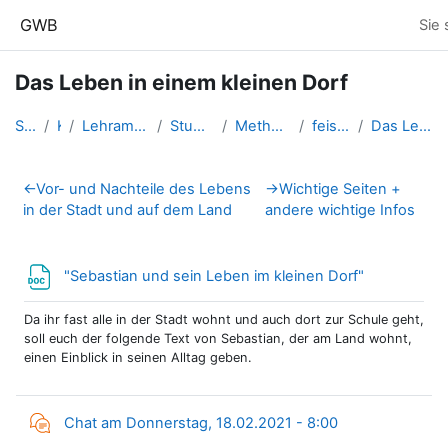
Zum Hauptinhalt
GWB
Sie 
Das Leben in einem kleinen Dorf
Startseite
Kurse
Lehramtsausbildung GW im Clust...
Studentische Lernkurse
Methodik der NMS - 2020 WS
feischl.ulla_ms_ws20
Das Leben in einem kleinen Dorf
Abschnittsübersicht
←
Vor- und Nachteile des Lebens
→
Wichtige Seiten +
in der Stadt und auf dem Land
andere wichtige Infos
Datei
"Sebastian und sein Leben im kleinen Dorf"
Da ihr fast alle in der Stadt wohnt und auch dort zur Schule geht,
soll euch der folgende Text von Sebastian, der am Land wohnt,
einen Einblick in seinen Alltag geben.
Chat am Donnerstag, 18.02.2021 - 8:00