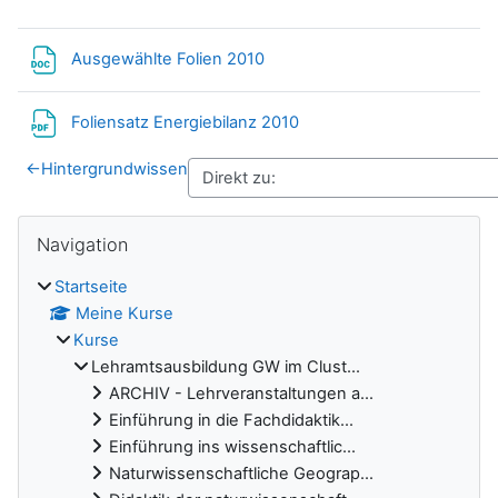
Datei
Ausgewählte Folien 2010
Datei
Foliensatz Energiebilanz 2010
←
Hintergrundwissen
Blöcke
Navigation überspringen
Navigation
Startseite
Meine Kurse
Kurse
Lehramtsausbildung GW im Clust...
ARCHIV - Lehrveranstaltungen a...
Einführung in die Fachdidaktik...
Einführung ins wissenschaftlic...
Naturwissenschaftliche Geograp...