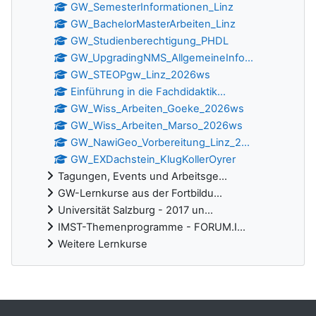
GW_SemesterInformationen_Linz
GW_BachelorMasterArbeiten_Linz
GW_Studienberechtigung_PHDL
GW_UpgradingNMS_AllgemeineInfo...
GW_STEOPgw_Linz_2026ws
Einführung in die Fachdidaktik...
GW_Wiss_Arbeiten_Goeke_2026ws
GW_Wiss_Arbeiten_Marso_2026ws
GW_NawiGeo_Vorbereitung_Linz_2...
GW_EXDachstein_KlugKollerOyrer
Tagungen, Events und Arbeitsge...
GW-Lernkurse aus der Fortbildu...
Universität Salzburg - 2017 un...
IMST-Themenprogramme - FORUM.I...
Weitere Lernkurse
Ergänzungsblöcke