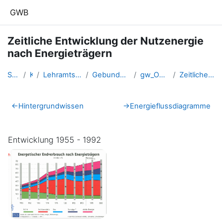
Zum Hauptinhalt
GWB
Zeitliche Entwicklung der Nutzenergie
nach Energieträgern
Startseite
Kurse
Lehramtsausbildung GW im Clust...
Gebundenes Wahlfach: Österreich
gw_OE_energiewirtschaft_1
Zeitliche Entwicklung der Nutz...
Abschnittsübersicht
←
Hintergrundwissen
→
Energieflussdiagramme
Entwicklung 1955 - 1992