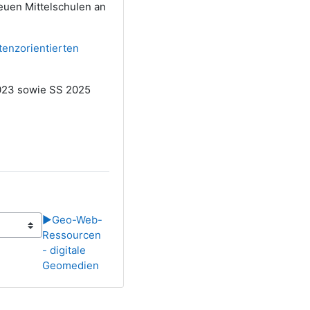
euen Mittelschulen an
enzorientierten
2023 sowie SS 2025
▶︎
Geo-Web-
Ressourcen
- digitale
Geomedien