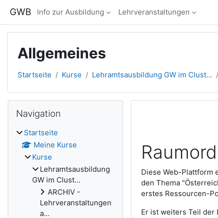
Zum Hauptinhalt
GWB
Info zur Ausbildung
Lehrveranstaltungen
Allgemeines
Startseite
Kurse
Lehramtsausbildung GW im Clust...
Blöcke
Navigation überspringen
Navigation
Abschnitts
Startseite
Meine Kurse
Raumordn
Kurse
Lehramtsausbildung
Diese Web-Plattform e
GW im Clust...
den Thema "Österreich
ARCHIV -
erstes Ressourcen-Po
Lehrveranstaltungen
Er ist weiters Teil d
a...