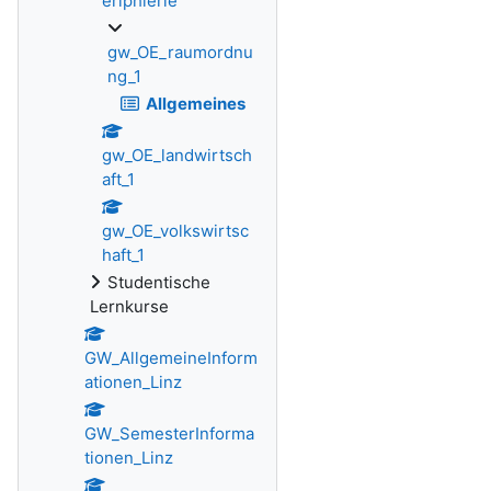
eriphierie
gw_OE_raumordnu
ng_1
Allgemeines
gw_OE_landwirtsch
aft_1
gw_OE_volkswirtsc
haft_1
Studentische
Lernkurse
GW_AllgemeineInform
ationen_Linz
GW_SemesterInforma
tionen_Linz