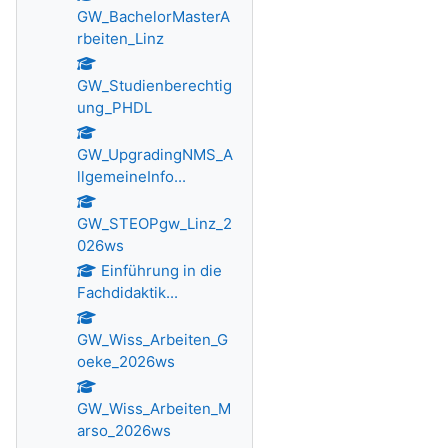
GW_BachelorMasterA
rbeiten_Linz
GW_Studienberechtig
ung_PHDL
GW_UpgradingNMS_A
llgemeineInfo...
GW_STEOPgw_Linz_2
026ws
Einführung in die
Fachdidaktik...
GW_Wiss_Arbeiten_G
oeke_2026ws
GW_Wiss_Arbeiten_M
arso_2026ws