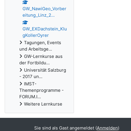
GW_NawiGeo_Vorber
eitung_Linz_2...
GW_EXDachstein_Klu
gKollerOyrer
Tagungen, Events
und Arbeitsge...
GW-Lernkurse aus
der Fortbildu...
Universität Salzburg
- 2017 un...
IMST-
Themenprogramme -
FORUM.I...
Weitere Lernkurse
Sie sind als Gast angemeldet (
Anmelden
)