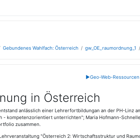
Gebundenes Wahlfach: Österreich
gw_OE_raumordnung_1
übersicht
▶︎
Geo-Web-Ressourcen -
ung in Österreich
ntstand anlässlich einer Lehrerfortbildungan an der PH-Linz am
 - kompetenzorientiert unterrichten"; Maria Hofmann-Schneller
rtfolio zusammen.
er Lehrveranstaltung "Österreich 2: Wirtschaftsstruktur und Ra