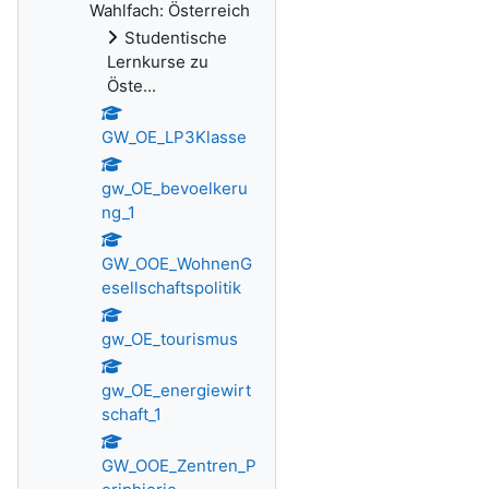
Wahlfach: Österreich
Studentische
Lernkurse zu
Öste...
GW_OE_LP3Klasse
gw_OE_bevoelkeru
ng_1
GW_OOE_WohnenG
esellschaftspolitik
gw_OE_tourismus
gw_OE_energiewirt
schaft_1
GW_OOE_Zentren_P