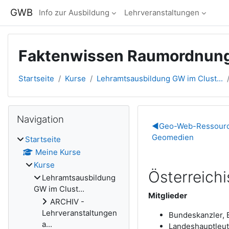
Zum Hauptinhalt
GWB
Info zur Ausbildung
Lehrveranstaltungen
Faktenwissen Raumordnun
Startseite
Kurse
Lehramtsausbildung GW im Clust...
Blöcke
Navigation überspringen
Navigation
Abschnitts
◀︎
Geo-Web-Ressource
Geomedien
Startseite
Meine Kurse
Kurse
Österreich
Lehramtsausbildung
GW im Clust...
Mitglieder
ARCHIV -
Lehrveranstaltungen
Bundeskanzler, 
a...
Landeshauptleu