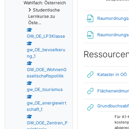
Wahlfach: Österreich
Studentische
Lernkurse zu
Raumordnungsge
Öste...
Raumordnungsg
GW_OE_LP3Klasse
gw_OE_bevoelkeru
Ressource
ng_1
GW_OOE_WohnenG
L
Kataster in OÖ
esellschaftspolitik
gw_OE_tourismus
Flächenwidmun
gw_OE_energiewirt
Grundbuchsabf
schaft_1
Für A1-
kostenp
GW_OOE_Zentren_P
abgerec