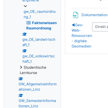
eriphierie
gw_OE_raumordnu
Dokumentation
ng_1
Faktenwissen
◀︎
Geo-
Raumordnung
Web-
Ressourcen
gw_OE_landwirtsch
- digitale
aft_1
Geomedien
gw_OE_volkswirtsc
haft_1
Studentische
Lernkurse
GW_AllgemeineInform
ationen_Linz
GW_SemesterInforma
tionen_Linz