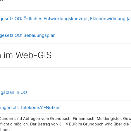
setz OÖ: Örtliches Entwicklungskonzept, Flächenwidmung (a
Datei
esetz OÖ: Bebauungsplan
n im Web-GIS
ink/URL
Link/URL
gsplan in OÖ
Link/URL
ragen als Telekom/A1-Nutzer
Kunden sind Abfragen vom Grundbuch, Firmenbuch, Melderigister, Gew
flichtig möglich. Der Betrag von 3 - 4 EUR im Grundbuch wird über di
hnet.