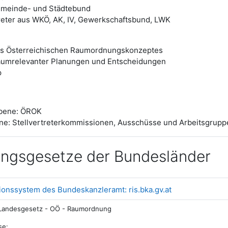
emeinde- und Städtebund
reter aus WKÖ, AK, IV, Gewerkschaftsbund, LWK
es Österreichischen Raumordnungskonzeptes
aumrelevanter Planungen und Entscheidungen
p
 Ebene: ÖROK
e: Stellvertreterkommissionen, Ausschüsse und Arbeitsgrupp
ngsgesetze der Bundesländer
Link/URL
ionssystem des Bundeskanzleramt: ris.bka.gv.at
Landesgesetz - OÖ - Raumordnung
se: