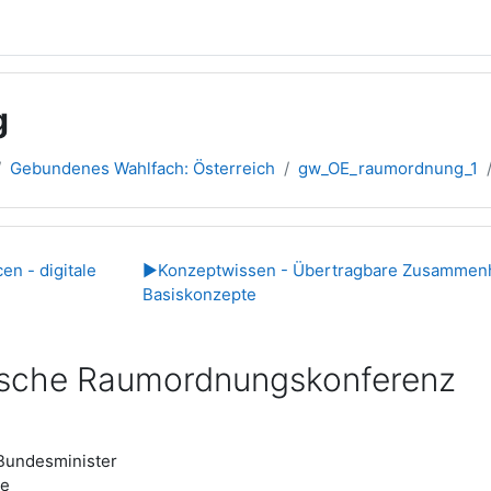
g
Gebundenes Wahlfach: Österreich
gw_OE_raumordnung_1
übersicht
n - digitale
▶︎
Konzeptwissen - Übertragbare Zusammenh
Basiskonzepte
ische Raumordnungskonferenz
Bundesminister
te