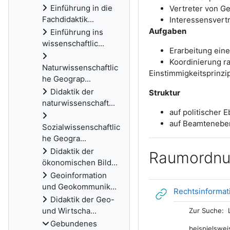
Einführung in die
Vertreter von G
Fachdidaktik...
Interessensvert
Aufgaben
Einführung ins
wissenschaftlic...
Erarbeitung ein
Koordinierung r
Naturwissenschaftlic
Einstimmigkeitsprinzi
he Geograp...
Didaktik der
Struktur
naturwissenschaft...
auf politischer
auf Beamteneben
Sozialwissenschaftlic
he Geogra...
Didaktik der
Raumordnu
ökonomischen Bild...
Geoinformation
und Geokommunik...
Rechtsinformat
Didaktik der Geo-
und Wirtscha...
Zur Suche: 
Gebundenes
beispielswei