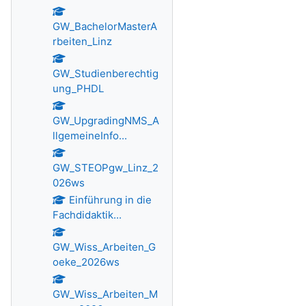
GW_BachelorMasterA
rbeiten_Linz
GW_Studienberechtig
ung_PHDL
GW_UpgradingNMS_A
llgemeineInfo...
GW_STEOPgw_Linz_2
026ws
Einführung in die
Fachdidaktik...
GW_Wiss_Arbeiten_G
oeke_2026ws
GW_Wiss_Arbeiten_M