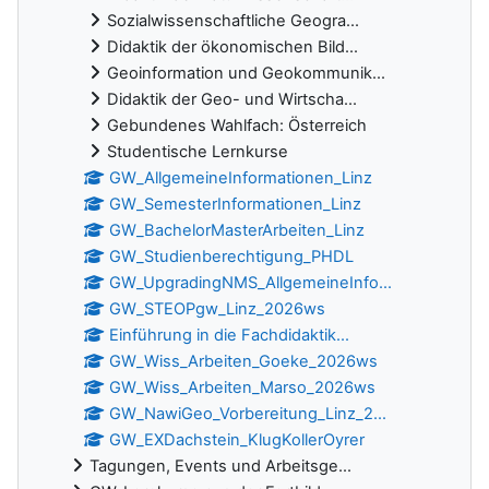
Sozialwissenschaftliche Geogra...
Didaktik der ökonomischen Bild...
Geoinformation und Geokommunik...
Didaktik der Geo- und Wirtscha...
Gebundenes Wahlfach: Österreich
Studentische Lernkurse
GW_AllgemeineInformationen_Linz
GW_SemesterInformationen_Linz
GW_BachelorMasterArbeiten_Linz
GW_Studienberechtigung_PHDL
GW_UpgradingNMS_AllgemeineInfo...
GW_STEOPgw_Linz_2026ws
Einführung in die Fachdidaktik...
GW_Wiss_Arbeiten_Goeke_2026ws
GW_Wiss_Arbeiten_Marso_2026ws
GW_NawiGeo_Vorbereitung_Linz_2...
GW_EXDachstein_KlugKollerOyrer
Tagungen, Events und Arbeitsge...