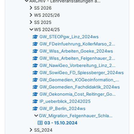
ARCHIV - Lehrveranstaltungen a...
SS 2026
WS 2025/26
SS 2025
WS 2024/25
GW_STEOPgw_Linz_2024ws
GW_FDeinfuehrung_KollerMarso_2...
GW_Wiss_Arbeiten_Goeke_2024ws
GW_Wiss_Arbeiten_Felgenhauer_2...
GW_NawiGeo_Vorbereitung_Linz_2...
GW_SowiGeo_FD_Spiessberger_2024ws
GW_Geomedien_KOGeoinformation_...
GW_Geomedien_Fachdidaktik_2024ws
GW_Oekonomia_Cost_Reitinger_Go...
IP_ueberblick_20242025
GW_IP_Berlin_2024ws
GW_Migration_Felgenhauer_Schla...
03 - 15.10.2024
SS_2024