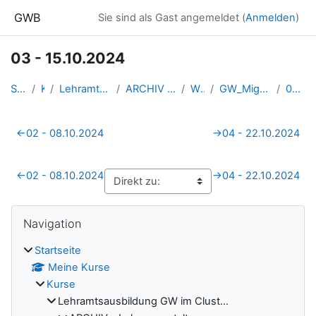
Zum Hauptinhalt
GWB
Sie sind als Gast angemeldet (
Anmelden
)
03 - 15.10.2024
Startseite
Kurse
Lehramtsausbildung GW im Clust...
ARCHIV - Lehrveranstaltungen a...
WS 2024/25
GW_Migration_Felgenhauer_Schla...
03 - 15.10.2024
Abschnittsübersicht
←
02 - 08.10.2024
→
04 - 22.10.2024
←
02 - 08.10.2024
→
04 - 22.10.2024
Blöcke
Navigation überspringen
Navigation
Startseite
Meine Kurse
Kurse
Lehramtsausbildung GW im Clust...