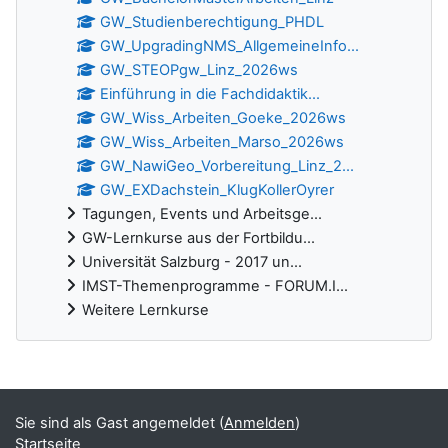
GW_Studienberechtigung_PHDL
GW_UpgradingNMS_AllgemeineInfo...
GW_STEOPgw_Linz_2026ws
Einführung in die Fachdidaktik...
GW_Wiss_Arbeiten_Goeke_2026ws
GW_Wiss_Arbeiten_Marso_2026ws
GW_NawiGeo_Vorbereitung_Linz_2...
GW_EXDachstein_KlugKollerOyrer
Tagungen, Events und Arbeitsge...
GW-Lernkurse aus der Fortbildu...
Universität Salzburg - 2017 un...
IMST-Themenprogramme - FORUM.I...
Weitere Lernkurse
Ergänzungsblöcke
Sie sind als Gast angemeldet (
Anmelden
)
Startseite