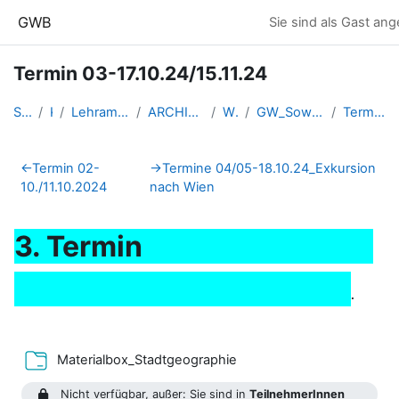
Zum Hauptinhalt
GWB
Sie sind als Gast an
Termin 03-17.10.24/15.11.24
Startseite
Kurse
Lehramtsausbildung GW im Clust...
ARCHIV - Lehrveranstaltungen a...
WS 2024/25
GW_SowiGeo_FD_Spiessberger_2024ws
Termin 03-17.10.24/15.11.24
Abschnittsübersicht
←
Termin 02-
→
Termine 04/05-18.10.24_Exkursion
10./11.10.2024
nach Wien
3. Termin
.
Verzeichnis
Materialbox_Stadtgeographie
Nicht verfügbar, außer: Sie sind in
TeilnehmerInnen