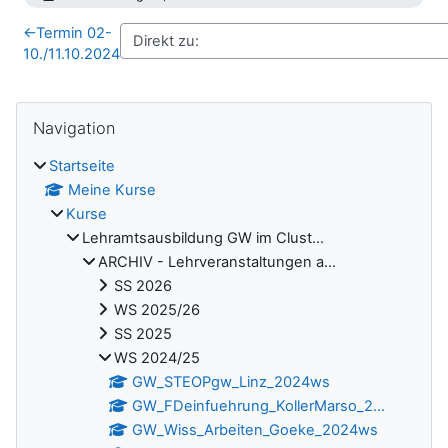
←
Termin 02-
10./11.10.2024
Blöcke
Navigation überspringen
Navigation
Startseite
Meine Kurse
Kurse
Lehramtsausbildung GW im Clust...
ARCHIV - Lehrveranstaltungen a...
SS 2026
WS 2025/26
SS 2025
WS 2024/25
GW_STEOPgw_Linz_2024ws
GW_FDeinfuehrung_KollerMarso_2...
GW_Wiss_Arbeiten_Goeke_2024ws