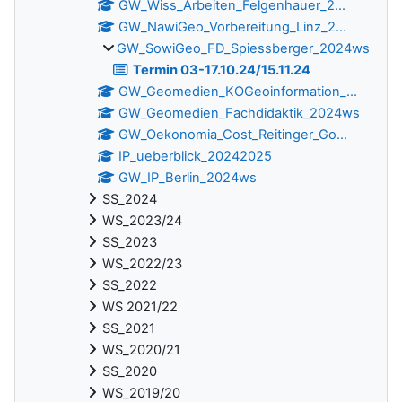
GW_Wiss_Arbeiten_Felgenhauer_2...
GW_NawiGeo_Vorbereitung_Linz_2...
GW_SowiGeo_FD_Spiessberger_2024ws
Termin 03-17.10.24/15.11.24
GW_Geomedien_KOGeoinformation_...
GW_Geomedien_Fachdidaktik_2024ws
GW_Oekonomia_Cost_Reitinger_Go...
IP_ueberblick_20242025
GW_IP_Berlin_2024ws
SS_2024
WS_2023/24
SS_2023
WS_2022/23
SS_2022
WS 2021/22
SS_2021
WS_2020/21
SS_2020
WS_2019/20