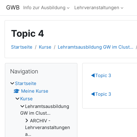
Zum Hauptinhalt
GWB
Info zur Ausbildung
Lehrveranstaltungen
Topic 4
Startseite
Kurse
Lehramtsausbildung GW im Clust...
Blöcke
Navigation überspringen
Navigation
Abschnitts
◀︎
Topic 3
Startseite
Meine Kurse
◀︎
Topic 3
Kurse
Lehramtsausbildung
GW im Clust...
ARCHIV -
Lehrveranstaltungen
a...