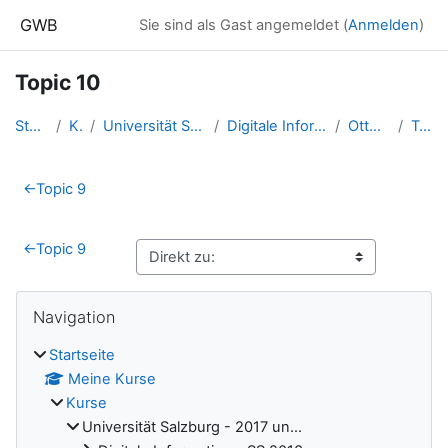
Zum Hauptinhalt
GWB
Sie sind als Gast angemeldet (
Anmelden
)
Topic 10
Startseite
Kurse
Universität Salzburg - 2017 un...
Digitale Information - SS 2015...
Otto Korbinian
Topic 10
Abschnittsübersicht
←
Topic 9
←
Topic 9
Blöcke
Navigation überspringen
Navigation
Startseite
Meine Kurse
Kurse
Universität Salzburg - 2017 un...