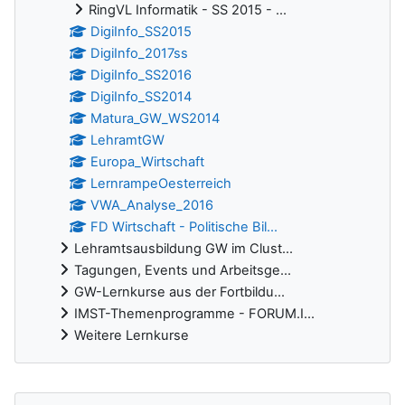
RingVL Informatik - SS 2015 - ...
DigiInfo_SS2015
DigiInfo_2017ss
DigiInfo_SS2016
DigiInfo_SS2014
Matura_GW_WS2014
LehramtGW
Europa_Wirtschaft
LernrampeOesterreich
VWA_Analyse_2016
FD Wirtschaft - Politische Bil...
Lehramtsausbildung GW im Clust...
Tagungen, Events und Arbeitsge...
GW-Lernkurse aus der Fortbildu...
IMST-Themenprogramme - FORUM.I...
Weitere Lernkurse
Ergänzungsblöcke
Foren durchsuchen überspringen