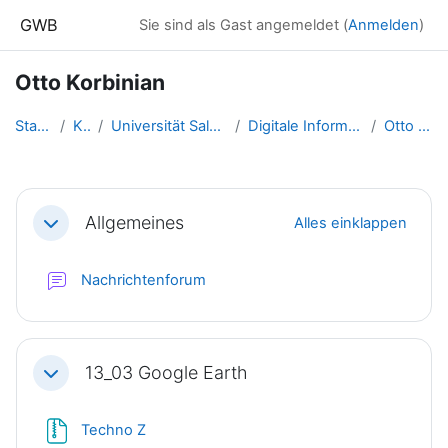
Zum Hauptinhalt
GWB
Sie sind als Gast angemeldet (
Anmelden
)
Otto Korbinian
Startseite
Kurse
Universität Salzburg - 2017 un...
Digitale Information - SS 2015...
Otto Korbinian
Abschnittsübersicht
Allgemeines
Alles einklappen
Einklappen
Nachrichtenforum
13_03 Google Earth
Einklappen
Datei
Techno Z