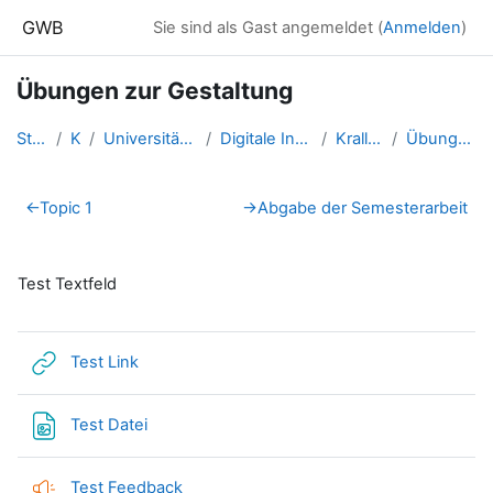
Zum Hauptinhalt
GWB
Sie sind als Gast angemeldet (
Anmelden
)
Übungen zur Gestaltung
Startseite
Kurse
Universität Salzburg - 2017 un...
Digitale Information - SS 2015...
Krallinger Martina
Übungen zur Gestaltung
Abschnittsübersicht
←
Topic 1
→
Abgabe der Semesterarbeit
Test Textfeld
Link/URL
Test Link
Test Datei
Test Feedback