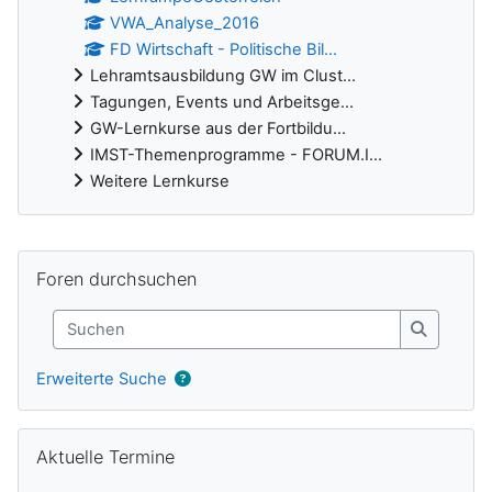
VWA_Analyse_2016
FD Wirtschaft - Politische Bil...
Lehramtsausbildung GW im Clust...
Tagungen, Events und Arbeitsge...
GW-Lernkurse aus der Fortbildu...
IMST-Themenprogramme - FORUM.I...
Weitere Lernkurse
Ergänzungsblöcke
Foren durchsuchen überspringen
Foren durchsuchen
Suchen
Suchen
Erweiterte Suche
Aktuelle Termine überspringen
Aktuelle Termine