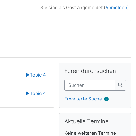
Sie sind als Gast angemeldet (
Anmelden
)
Ergänzungsblöck
Foren durchsuchen überspringen
Foren durchsuchen
▶︎
Topic 4
Suchen
Suche
▶︎
Topic 4
Erweiterte Suche
Aktuelle Termine überspringen
Aktuelle Termine
Keine weiteren Termine