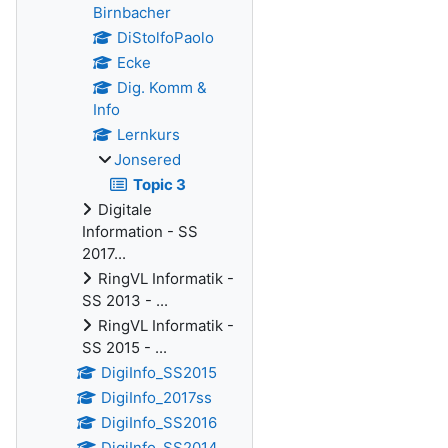
Birnbacher
DiStolfoPaolo
Ecke
Dig. Komm &
Info
Lernkurs
Jonsered
Topic 3
Digitale
Information - SS
2017...
RingVL Informatik -
SS 2013 - ...
RingVL Informatik -
SS 2015 - ...
DigiInfo_SS2015
DigiInfo_2017ss
DigiInfo_SS2016
DigiInfo_SS2014