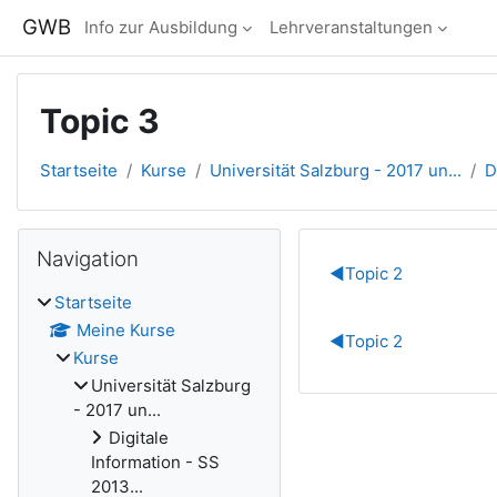
Zum Hauptinhalt
GWB
Info zur Ausbildung
Lehrveranstaltungen
Topic 3
Startseite
Kurse
Universität Salzburg - 2017 un...
D
Blöcke
Navigation überspringen
Navigation
Abschnitts
◀︎
Topic 2
Startseite
Meine Kurse
◀︎
Topic 2
Kurse
Universität Salzburg
- 2017 un...
Digitale
Information - SS
2013...