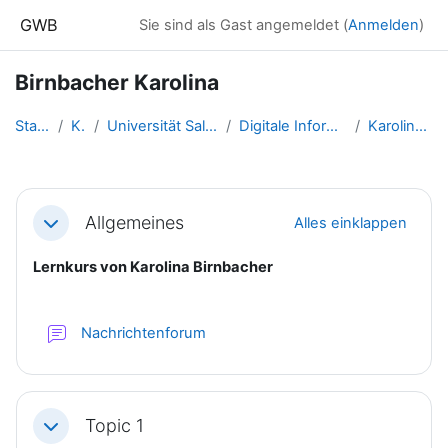
Zum Hauptinhalt
GWB
Sie sind als Gast angemeldet (
Anmelden
)
Birnbacher Karolina
Startseite
Kurse
Universität Salzburg - 2017 un...
Digitale Information - SS 2016...
Karolina Birnbacher
Abschnittsübersicht
Allgemeines
Alles einklappen
Einklappen
Lernkurs von Karolina Birnbacher
Nachrichtenforum
Topic 1
Einklappen