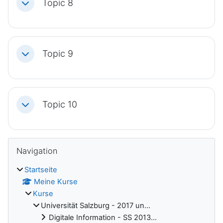
Topic 8
Einklappen
Topic 9
Einklappen
Topic 10
Einklappen
Blöcke
Navigation überspringen
Navigation
Startseite
Meine Kurse
Kurse
Universität Salzburg - 2017 un...
Digitale Information - SS 2013...