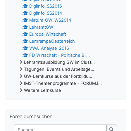
DigiInfo_SS2016
DigiInfo_SS2014
Matura_GW_WS2014
LehramtGW
Europa_Wirtschaft
LernrampeOesterreich
VWA_Analyse_2016
FD Wirtschaft - Politische Bil...
Lehramtsausbildung GW im Clust...
Tagungen, Events und Arbeitsge...
GW-Lernkurse aus der Fortbildu...
IMST-Themenprogramme - FORUM.I...
Weitere Lernkurse
Ergänzungsblöcke
Foren durchsuchen überspringen
Foren durchsuchen
Suchen