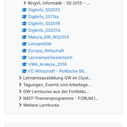
RingVL Informatik - SS 2015 - ...
DigiInfo_SS2015
DigiInfo_2017ss
DigiInfo_SS2016
DigiInfo_SS2014
Matura_GW_WS2014
LehramtGW
Europa_Wirtschaft
LernrampeOesterreich
VWA_Analyse_2016
FD Wirtschaft - Politische Bil...
Lehramtsausbildung GW im Clust...
Tagungen, Events und Arbeitsge...
GW-Lernkurse aus der Fortbildu...
IMST-Themenprogramme - FORUM.I...
Weitere Lernkurse
Ergänzungsblöcke
Foren durchsuchen überspringen