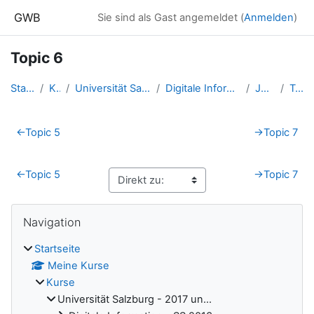
Zum Hauptinhalt
GWB
Sie sind als Gast angemeldet (
Anmelden
)
Topic 6
Startseite
Kurse
Universität Salzburg - 2017 un...
Digitale Information - SS 2016...
Jonsered
Topic 6
Abschnittsübersicht
←
Topic 5
→
Topic 7
←
Topic 5
→
Topic 7
Blöcke
Navigation überspringen
Navigation
Startseite
Meine Kurse
Kurse
Universität Salzburg - 2017 un...