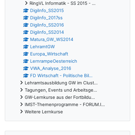
RingVL Informatik - SS 2015 - ...
DigiInfo_SS2015
DigiInfo_2017ss
DigiInfo_SS2016
DigiInfo_SS2014
Matura_GW_WS2014
LehramtGW
Europa_Wirtschaft
LernrampeOesterreich
VWA_Analyse_2016
FD Wirtschaft - Politische Bil...
Lehramtsausbildung GW im Clust...
Tagungen, Events und Arbeitsge...
GW-Lernkurse aus der Fortbildu...
IMST-Themenprogramme - FORUM.I...
Weitere Lernkurse
Ergänzungsblöcke
Foren durchsuchen überspringen