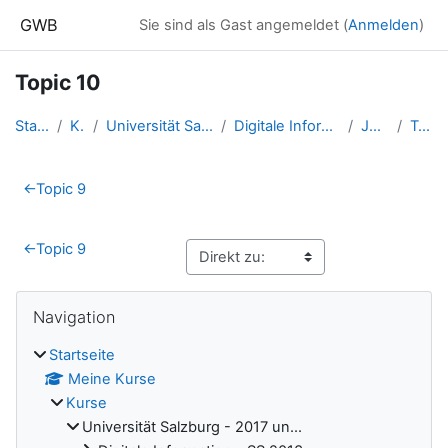
Zum Hauptinhalt
GWB
Sie sind als Gast angemeldet (
Anmelden
)
Topic 10
Startseite
Kurse
Universität Salzburg - 2017 un...
Digitale Information - SS 2016...
Jonsered
Topic 10
Abschnittsübersicht
←
Topic 9
←
Topic 9
Blöcke
Navigation überspringen
Navigation
Startseite
Meine Kurse
Kurse
Universität Salzburg - 2017 un...