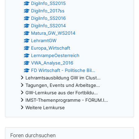
DigiInfo_SS2015
DigiInfo_2017ss
DigiInfo_SS2016
DigiInfo_SS2014
Matura_GW_WS2014
LehramtGW
Europa_Wirtschaft
LernrampeOesterreich
VWA_Analyse_2016
FD Wirtschaft - Politische Bil...
Lehramtsausbildung GW im Clust...
Tagungen, Events und Arbeitsge...
GW-Lernkurse aus der Fortbildu...
IMST-Themenprogramme - FORUM.I...
Weitere Lernkurse
Ergänzungsblöcke
Foren durchsuchen überspringen
Foren durchsuchen