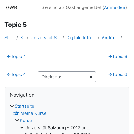
Zum Hauptinhalt
GWB
Sie sind als Gast angemeldet (
Anmelden
)
Topic 5
Startseite
Kurse
Universität Salzburg - 2017 un...
Digitale Information - SS 2016...
Andraschko Julian
Topic 5
Abschnittsübersicht
←
Topic 4
→
Topic 6
←
Topic 4
→
Topic 6
Blöcke
Navigation überspringen
Navigation
Startseite
Meine Kurse
Kurse
Universität Salzburg - 2017 un...