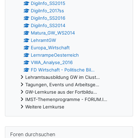
DigiInfo_SS2015
DigiInfo_2017ss
DigiInfo_SS2016
DigiInfo_SS2014
Matura_GW_WS2014
LehramtGW
Europa_Wirtschaft
LernrampeOesterreich
VWA_Analyse_2016
FD Wirtschaft - Politische Bil...
Lehramtsausbildung GW im Clust...
Tagungen, Events und Arbeitsge...
GW-Lernkurse aus der Fortbildu...
IMST-Themenprogramme - FORUM.I...
Weitere Lernkurse
Ergänzungsblöcke
Foren durchsuchen überspringen
Foren durchsuchen