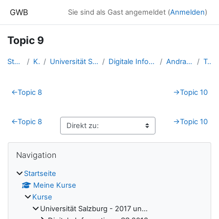
Zum Hauptinhalt
GWB
Sie sind als Gast angemeldet (
Anmelden
)
Topic 9
Startseite
Kurse
Universität Salzburg - 2017 un...
Digitale Information - SS 2016...
Andraschko Julian
Topic 9
Abschnittsübersicht
←
Topic 8
→
Topic 10
←
Topic 8
→
Topic 10
Blöcke
Navigation überspringen
Navigation
Startseite
Meine Kurse
Kurse
Universität Salzburg - 2017 un...