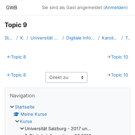
Zum Hauptinhalt
GWB
Sie sind als Gast angemeldet (
Anmelden
)
Topic 9
Startseite
Kurse
Universität Salzburg - 2017 un...
Digitale Information - SS 2016...
Karolina Birnbacher
Topic 9
Abschnittsübersicht
←
Topic 8
→
Topic 10
←
Topic 8
→
Topic 10
Blöcke
Navigation überspringen
Navigation
Startseite
Meine Kurse
Kurse
Universität Salzburg - 2017 un...