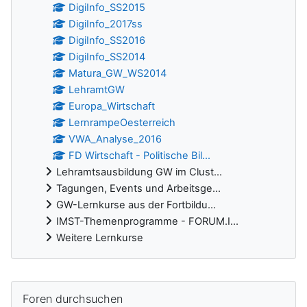
DigiInfo_SS2015
DigiInfo_2017ss
DigiInfo_SS2016
DigiInfo_SS2014
Matura_GW_WS2014
LehramtGW
Europa_Wirtschaft
LernrampeOesterreich
VWA_Analyse_2016
FD Wirtschaft - Politische Bil...
Lehramtsausbildung GW im Clust...
Tagungen, Events und Arbeitsge...
GW-Lernkurse aus der Fortbildu...
IMST-Themenprogramme - FORUM.I...
Weitere Lernkurse
Ergänzungsblöcke
Foren durchsuchen überspringen
Foren durchsuchen