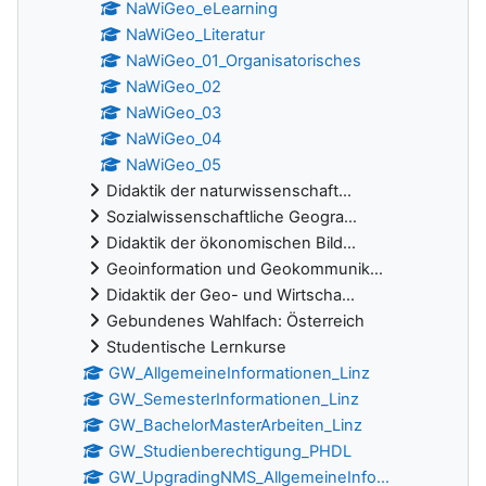
NaWiGeo_eLearning
NaWiGeo_Literatur
NaWiGeo_01_Organisatorisches
NaWiGeo_02
NaWiGeo_03
NaWiGeo_04
NaWiGeo_05
Didaktik der naturwissenschaft...
Sozialwissenschaftliche Geogra...
Didaktik der ökonomischen Bild...
Geoinformation und Geokommunik...
Didaktik der Geo- und Wirtscha...
Gebundenes Wahlfach: Österreich
Studentische Lernkurse
GW_AllgemeineInformationen_Linz
GW_SemesterInformationen_Linz
GW_BachelorMasterArbeiten_Linz
GW_Studienberechtigung_PHDL
GW_UpgradingNMS_AllgemeineInfo...