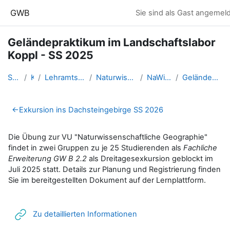
Zum Hauptinhalt
GWB
Sie sind als Gast angemeld
Geländepraktikum im Landschaftslabor
Koppl - SS 2025
Startseite
Kurse
Lehramtsausbildung GW im Clust...
Naturwissenschaftliche Geograp...
NaWiGeo_00_Überblick
Geländepraktikum im Landschaft...
Abschnittsübersicht
←
Exkursion ins Dachsteingebirge SS 2026
Die Übung zur VU "Naturwissenschaftliche Geographie"
findet in zwei Gruppen zu je 25 Studierenden als
Fachliche
Erweiterung GW B 2.2
als Dreitagesexkursion geblockt im
Juli 2025 statt. Details zur Planung und Registrierung finden
Sie im bereitgestellten Dokument auf der Lernplattform.
Link/URL
Zu detaillierten Informationen