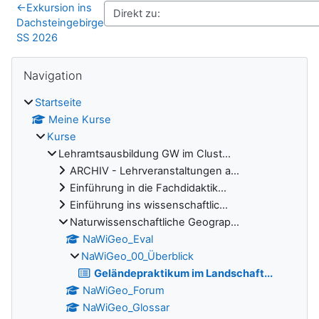
←
Exkursion ins
Dachsteingebirge
SS 2026
Blöcke
Navigation überspringen
Navigation
Startseite
Meine Kurse
Kurse
Lehramtsausbildung GW im Clust...
ARCHIV - Lehrveranstaltungen a...
Einführung in die Fachdidaktik...
Einführung ins wissenschaftlic...
Naturwissenschaftliche Geograp...
NaWiGeo_Eval
NaWiGeo_00_Überblick
Geländepraktikum im Landschaft...
NaWiGeo_Forum
NaWiGeo_Glossar