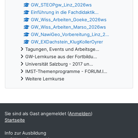
GW_STEOPgw_Linz_2026ws
Einführung in die Fachdidaktik...
GW_Wiss_Arbeiten_Goeke_2026ws
GW_Wiss_Arbeiten_Marso_2026ws
GW_NawiGeo_Vorbereitung_Linz_2...
GW_EXDachstein_KlugKollerOyrer
Tagungen, Events und Arbeitsge...
GW-Lernkurse aus der Fortbildu...
Universität Salzburg - 2017 un...
IMST-Themenprogramme - FORUM.I...
Weitere Lernkurse
Ergänzungsblöcke
Sie sind als Gast angemeldet (
Anmelden
)
Startseite
Info zur Ausbildung