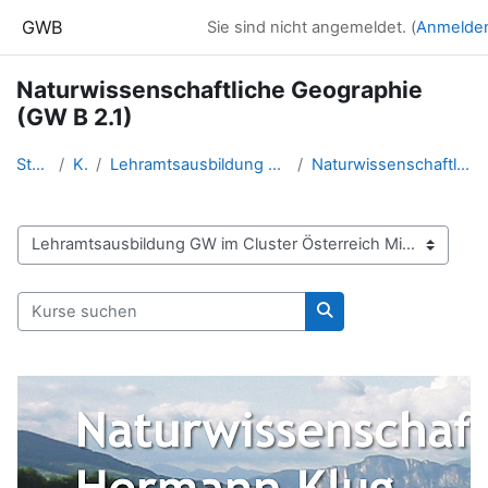
Zum Hauptinhalt
GWB
Sie sind nicht angemeldet. (
Anmelde
Naturwissenschaftliche Geographie
(GW B 2.1)
Startseite
Kurse
Lehramtsausbildung GW im Cluster Österreich Mitte
Naturwissenschaftliche Geographie (GW B 2.1)
Kursbereiche
Kurse suchen
Kurse suchen