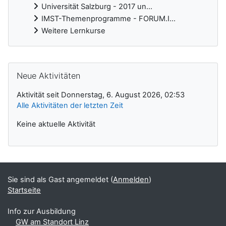
Universität Salzburg - 2017 un...
IMST-Themenprogramme - FORUM.I...
Weitere Lernkurse
Ergänzungsblöcke
Neue Aktivitäten überspringen
Neue Aktivitäten
Aktivität seit Donnerstag, 6. August 2026, 02:53
Alle Aktivitäten der letzten Zeit
Keine aktuelle Aktivität
Sie sind als Gast angemeldet (
Anmelden
)
Startseite
Info zur Ausbildung
GW am Standort Linz