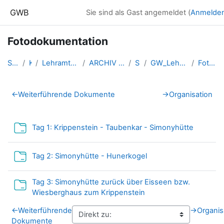
Zum Hauptinhalt
GWB
Sie sind als Gast angemeldet (
Anmelde
Fotodokumentation
Startseite
Kurse
Lehramtsausbildung GW im Clust...
ARCHIV - Lehrveranstaltungen a...
SS 2017
GW_LehrausgangDachstein_2017ss
Fotodokumentation
Abschnittsübersicht
←
Weiterführende Dokumente
→
Organisation
Verzeich
Tag 1: Krippenstein - Taubenkar - Simonyhütte
Verzeichnis
Tag 2: Simonyhütte - Hunerkogel
Tag 3: Simonyhütte zurück über Eisseen bzw.
Verzeichnis
Wiesberghaus zum Krippenstein
←
Weiterführende
→
Organis
Dokumente