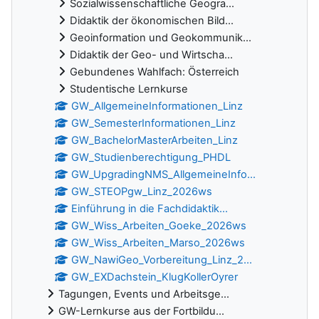
Sozialwissenschaftliche Geogra...
Didaktik der ökonomischen Bild...
Geoinformation und Geokommunik...
Didaktik der Geo- und Wirtscha...
Gebundenes Wahlfach: Österreich
Studentische Lernkurse
GW_AllgemeineInformationen_Linz
GW_SemesterInformationen_Linz
GW_BachelorMasterArbeiten_Linz
GW_Studienberechtigung_PHDL
GW_UpgradingNMS_AllgemeineInfo...
GW_STEOPgw_Linz_2026ws
Einführung in die Fachdidaktik...
GW_Wiss_Arbeiten_Goeke_2026ws
GW_Wiss_Arbeiten_Marso_2026ws
GW_NawiGeo_Vorbereitung_Linz_2...
GW_EXDachstein_KlugKollerOyrer
Tagungen, Events und Arbeitsge...
GW-Lernkurse aus der Fortbildu...